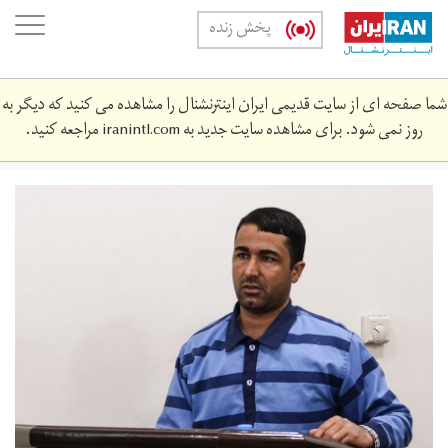
Skip
oggle
پخش زنده
to
ation
main
content
شما صفحه ای از سایت قدیمی ایران اینترنشنال را مشاهده می کنید که دیگر به
روز نمی شود. برای مشاهده سایت جدید به
iranintl.com
مراجعه کنید.
mostafa-
saleie-
1396-
344343-
3.jpg