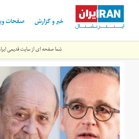
Skip
to
main
خبر و گزارش
صفحات ویژ
content
شما صفحه ای از سایت قدیمی ایران 
f-
4-
55545403334543-
10.jpg