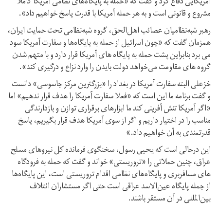
آمریکایی دفاع کرد و گفت که «حمله به پایگاه‌های نظامی آمریکا کاملا
مشروع و قانونی است و به هر حمله آمریکا با قدرت پاسخ خواهیم داد».
رهبر شبه‌نظامیان عصائب اهل‌الحق، گروه شبه‌نظامی تحت حمایت ایران،
همزمان گفت که «چون اسرائیل از حمله به پایگاه‌ها و سفارت آمریکا سود
می برد بنابراین پشت حمله به پایگاه های آمریکا قرار دارد و با متهم شدن
گروه های مقاومت می‌خواهد دولت بایدن را وارد نزاع و درگیری کند».
خزعلی البته سفارت آمریکا در بغداد را «بزرگترین مرکز جاسوسی» دانست
و گفت برنامه ما این است که «فعلا سفارت آمریکا را هدف قرار ندهیم» اما
«اگر آمریکا تنش آفرینی کند ما ابزار‌های برقراری توازن و بازدارندگی
مناسب را در اختیار داریم و اگر از سوی آمریکا هدف قرار بگیریم، پاسخ
قدرتمندی به آن خواهیم داد.»
این درحالی است که یحیی رسول، سخنگوی فرمانده کل نیروهای مسلح
عراق، چنین حملاتی را «تروریستی» خواند و گفت که حمله به فرودگاه
های مسافربری و پایگاه‌های نظامی اقدام تروریستی است، این پایگاه‌ها
از جمله پایگاه عین‌الاسد عراقی است حتی اگر مستشاران ائتلاف
بین‌المللی در آن مستقر باشند.