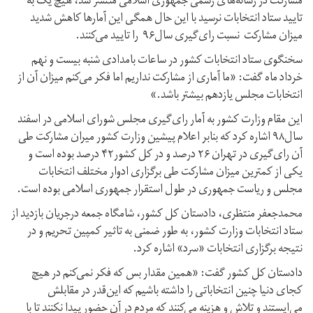
مشارکت در رسانه‌های رسمی جمهوری اسلامی منتشر شد، هیچ یک به
تایید ستاد انتخابات نرسید با این حال همگی این آمارها کاهش شدید
میزان مشارکت نسبت رای‌گیری سال۹۶ را تایید می‌کنند.
سخنگوی ستاد انتخابات کشور در ساعات بامدادی شنبه بیست و نهم
خرداد ماه گفت: «ما آماری از مشارکت نداریم اما فکر می‌کنم میزان آن از
انتخابات مجلس یازدهم بیشتر باشد.»
این مقام وزارت کشور به آمار رای‌گیری مجلس شورای اسلامی در اسفند
سال۹۸ اشاره کرد که بنابر اعلام پیشین وزارت کشور میران مشارکت طی
آن رای‌گیری در تهران ۲۶ درصد و در کل کشور۴۲ درصد بوده است و
یکی از کمترین میزان مشارکت طی برگزاری ادوار مختلف انتخابات
مجلس و ریاست جمهوری در طول استقرار جمهوری اسلامی بوده است.
محمدجعفر منتظری، دادستان کل کشور، شامگاه جمعه درجریان بازدید از
ستاد انتخابات وزارت کشور، به طور ضمنی به تاثیر کمپین تحریم و در
نتیجه برگزاری انتخابات «سرد» اشاره کرد.
دادستان کل کشور گفت: «همین مقدار بس که فکر نمی‌کنم در هیچ
کجای دنیا چنین انتخاباتی را داشته باشیم که این‌قدر در مقابلش
می‌ایستند و تلاش و هزینه می‌کنند که مردم در آن حضور پیدا نکنند تا با