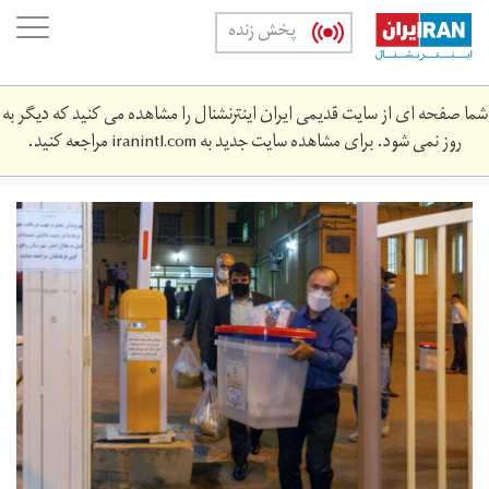
Skip
oggle
پخش زنده
to
ation
main
content
شما صفحه ای از سایت قدیمی ایران اینترنشنال را مشاهده می کنید که دیگر به
روز نمی شود. برای مشاهده سایت جدید به
iranintl.com
مراجعه کنید.
r-
en-
1400-
3-
28-
355454.jpg