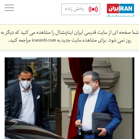
Skip
oggle
پخش زنده
to
ation
main
content
شما صفحه ای از سایت قدیمی ایران اینترنشنال را مشاهده می کنید که دیگر به
روز نمی شود. برای مشاهده سایت جدید به
iranintl.com
مراجعه کنید.
2021-
04-
966368627_rc2c4n98776s_rtrmadp_3_iran-
nuclear-
talks.jpg