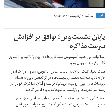
ايران
سه شنبه, ۷ اردیبهشت ۱۴۰۰ ۱۸:۵۷
پایان نشست وین؛ توافق بر افزایش
سرعت مذاکره
مذاکرات دور جدید کمیسیون مشترک برجام در وین با تاکید بر «تسریع
گفت‌وگوها» به پایان رسید.
هیات دیپلماتیک ایران به ریاست عباس عراقچی، معاون وزارت امور
خارجه، روز سه‌شنبه هفتم اردیبهشت‌ماه در گراندهتل وین به همراه
دیپلمات‌های چین، ‌روسیه، ‌بریتانیا، فرانسه و آلمان مذاکرات خود را در
زمینه لغو تحریم‌ها و بازگشت به تعهدات برجام از سر گرفت.
ریاست این نشست بر عهده انریکه مورا،‌ معاون سیاسی جوزپ بورل،‌
مسئول سیاست خارجی اتحادیه اروپا، بود. اروپا در پایان دور قبلی