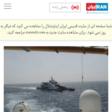
Skip
oggle
پخش زنده
to
ation
main
content
شما صفحه ای از سایت قدیمی ایران اینترنشنال را مشاهده می کنید که دیگر به
روز نمی شود. برای مشاهده سایت جدید به
iranintl.com
مراجعه کنید.
n-
k-
1400-
3552535530234554.jpg