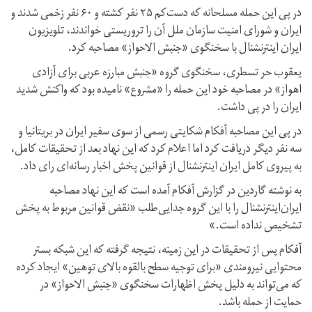
در پی این حمله مسلحانه که دست‌کم ۲۵ نفر کشته و ۶۰ نفر زخمی شدند و
ایران و شورای امنیت سازمان ملل آن را تروریستی خواندند، تلویزیون
ایران اینترنشنال با سخنگوی «جنبش الاحواز» مصاحبه کرد.
یعقوب حر تسطری، سخنگوی گروه «جنبش مبارزه عربی برای آزادی
اهواز» در مصاحبه خود این حمله را «مشروع» نامیده بود که واکنش شدید
ایران را در پی داشت.
در پی این مصاحبه آفکام شکایتی رسمی از سوی سفیر ایران در بریتانیا و
سه نفر دیگر دریافت کرد اما اعلام کرد که این نهاد بعد از تحقیقات کامل،
به پیروی کامل ایران اینترنشنال از قوانین پخش اخبار رسانه‌ای رای داد.
به نوشته گاردین در گزارش آفکام آمده است که این نهاد مصاحبه
ایران‌اینترنشنال را با این گروه جدايی‌طلب «نقض قوانین مربوط به پخش
تشخیص نداده است.»
آفکام پس از تحقیقات در این زمینه، نتیجه گرفته که این شبکه بستر
محتوایی نیرومندی «برای توجیه سطح بالقوه بالای توهین» ایجاد کرده
که می‌تواند به دلیل پخش اظهارات سخنگوی «جنبش الاحواز» در
حمایت از حمله باشد.