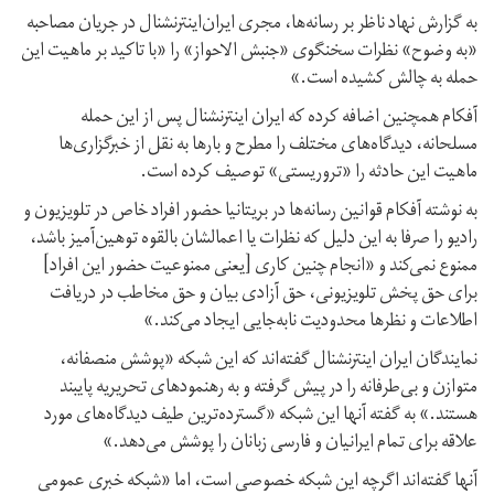
به گزارش نهاد ناظر بر رسانه‌ها، مجری ایران‌اینترنشنال در جریان مصاحبه
«به وضوح» نظرات سخنگوی «جنبش الاحواز» را «با تاکید بر ماهیت این
حمله به چالش کشیده است.»
آفکام همچنین اضافه کرده که ایران اینترنشنال پس از این حمله
مسلحانه، دیدگاه‌های مختلف را مطرح و بارها به نقل از خبرگزاری‌ها
ماهیت این حادثه را «تروریستی» توصیف کرده است.
به نوشته آفکام قوانین رسانه‌ها در بریتانیا حضور افراد خاص در تلویزیون و
رادیو را صرفا به این دلیل که نظرات یا اعمالشان بالقوه توهین‌آمیز باشد،
ممنوع نمی‌کند و «انجام چنین کاری [یعنی ممنوعیت حضور این افراد]
برای حق پخش تلویزیونی، حق آزادی بیان و حق مخاطب در دریافت
اطلاعات و نظرها محدودیت نابه‌جایی ایجاد می‌کند.»
نمایندگان ایران اینترنشنال گفته‌اند که این شبکه «پوشش منصفانه،
متوازن و بی‌‌طرفانه را در پیش گرفته و به رهنمودهای تحریریه پایبند
هستند.» به گفته آنها این شبکه «گسترده‌ترین طیف دیدگاه‌های مورد
علاقه برای تمام ایرانیان و فارسی زبانان را پوشش می‌دهد.»
آنها گفته‌اند اگرچه این شبکه خصوصی است، اما «شبکه خبری عمومی