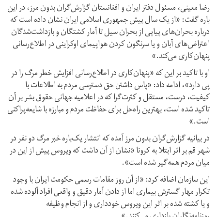
رضا معینی، مسئول دفتر ایران و افغانستان گزارش‌گران بدون مرز، در این
باره گفت: «از یک سال پیش جمهوری اسلامی ایران نشان داده است که
درباره بحران‌های پیاپی از بحران سیل تا آمار کشتگان و بازداشت‌شدگان
اعتراض‌های آبان و یا سرنگون کردن هواپیمای اوکراینی در اطلاع‌رسانی
پنهان‌کاری می‌کند.»
او با تاکید بر این که «پنهان‌کاری در اطلاع‌رسانی افزایش خطر مرگ را در
پی دارد»، ادامه داد: «پاس داشتن حق دسترسی مردم به اطلاعات با
کیفیت، درست، مستقل و کثرت‌گرا که در اعلامیه جهانی حقوق بشر بر آن
تاکید شده است، بهترین راه‌حل برای حفاظت مردم و مبارزه با شایعه‌پراکنی
است.»
در بیانیه گزارش‌گران بدون مرز آمده که انتشار یک‌باره خبر مرگ دو نفر در
شهر قم بر اثر ابتلا به کرونا «نشان از آن داشت که ویروس پیش از این در
میان مردم همه‌گیر شده است».
این سازمان اضافه کرد: «از آن روز مقامات رسمی حکومت ایران با وجود
تکرار مهار گسترش بیماری اما از دادن آمار دقیق و واقعی افراد آلوده شده
و یا کشته شده بر اثر این ویروس خودداری و از انجام وظیفه
روزنامه‌نگاران بازداری می‌کنند.»