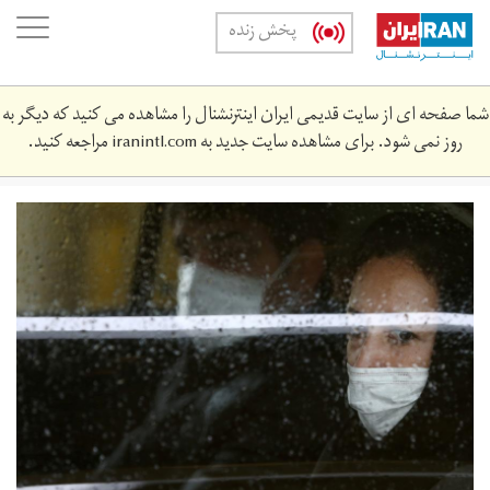
Skip
oggle
پخش زنده
to
ation
main
content
شما صفحه ای از سایت قدیمی ایران اینترنشنال را مشاهده می کنید که دیگر به
روز نمی شود. برای مشاهده سایت جدید به
iranintl.com
مراجعه کنید.
2020-
02-
66682368_rc2p7f9l2cf2_rtrmadp_3_china-
health-
iran.jpg