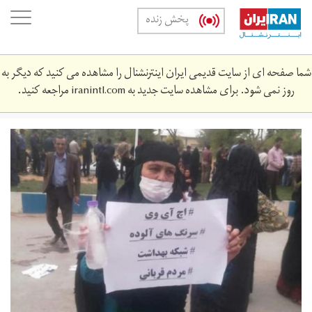
Skip
oggle
پخش زنده
to
ation
main
content
شما صفحه ای از سایت قدیمی ایران اینترنشنال را مشاهده می کنید که دیگر به
روز نمی شود. برای مشاهده سایت جدید به
iranintl.com
مراجعه کنید.
50687694_303.jpg