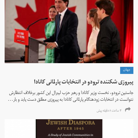
جهان
پیروزی شکننده ترودو در انتخابات پارلمانی کانادا
جاستین ترودو، نخست وزیر کانادا و رهبر حزب لیبرال این کشور برخلاف انتظارش
نتوانست در انتخابات زود‌هنگام پارلمانی کانادا به پیروزی مطلق دست یابد و بار...
۴ ساعت ۸ دقیقه پیش