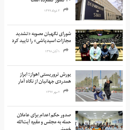
۴۰ کشور گسترده است
۳ خرداد ۱۳۹۹
شورای نگهبان مصوبه «تشدید
مجازات اسیدپاشی» را تایید کرد
۱ آبان ۱۳۹۸
یورش تروریستی اهواز؛ ابراز
همدردی جهانیان از نگاه آمار
۷ مهر ۱۳۹۷
صدور حکم اعدام برای عاملان
حمله به مجلس و مقبره آیت‌الله
خمینی