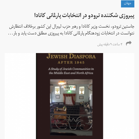
جهان
پیروزی شکننده ترودو در انتخابات پارلمانی کانادا
جاستین ترودو، نخست وزیر کانادا و رهبر حزب لیبرال این کشور برخلاف انتظارش
نتوانست در انتخابات زود‌هنگام پارلمانی کانادا به پیروزی مطلق دست یابد و بار...
۴ ساعت ۹ دقیقه پیش