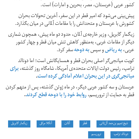
کشور عربی (عربستان، مصر، بحرین و امارات) است.
پیش‌بینی می‌شود که امیر قطر در این سفر، آخرین تحولات بحران
کشورش با عربستان و متحدانش را با مقامات آلمانی در میان بگذارد.
زیگمار گابریل، وزیر خارجه‌ی آلمان، حدود دو ماه پیش، همچون شماری
دیگر از مقامات غربی، به‌منظور کاهش تنش میان قطر و چهار کشور
عربی،
به ریاض
و سپس
به دوحه
سفر کرد.
کویت میانجی‌گر اصلی بحران قطر و همسایگانش است؛ اما دونالد
ترامپ، رئیس‌ دولت ایالات متحده‌ی آمریکا، شامگاه روز گذشته،
برای
میانجی‌گری در این بحران اعلام آمادگی کرده است
.
عربستان و سه کشور عربی دیگر، در ماه ژوئن گذشته، پس از متهم کردن
قطر به حمایت از تروریسم،
روابط خود را با دوحه قطع کردند
.
شیخ تمیم بن‌حمد آل‌ثانی
قطر
آلمان
آنگلا مرکل
زیگمار گابریل
دونالد ترامپ
تروریسم