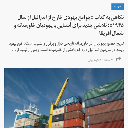
جهان
نگاهی به کتاب «جوامع یهودی خارج از اسرائیل از سال
۱۹۴۵»؛ تلاشی جدید برای آشنایی با یهودیان خاورمیانه و
شمال آفریقا
تاریخ حضور یهودیان در خاورمیانه تاریخی دراز و پرفراز و نشیب است. قوم یهود
ریشه در سرزمین اسرائیل دارد که بخشی از خاورمیانه است و پس از تبعید از...
۴ ساعت ۲۳ دقیقه پیش