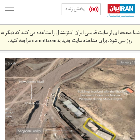
Skip
oggle
پخش زنده
to
ation
main
content
شما صفحه ای از سایت قدیمی ایران اینترنشنال را مشاهده می کنید که دیگر به
روز نمی شود. برای مشاهده سایت جدید به
iranintl.com
مراجعه کنید.
whatsapp_image_2021-
06-
08_at_8.‎11.‎28_pm.jpeg