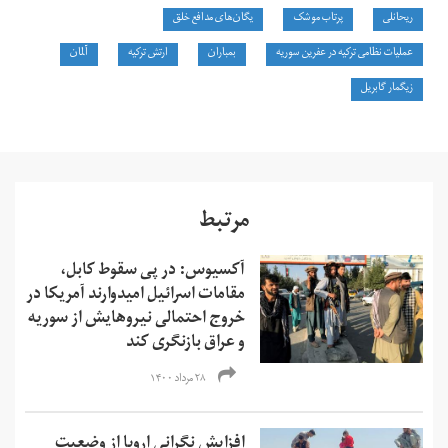
ریحانلی
پرتاب موشک
یگان‌های مدافع خلق
عملیات نظامی ترکیه در عفرین سوریه
بمباران
ارتش ترکیه
آلمان
زیگمار گابریل
مرتبط
آکسیوس: در پی سقوط کابل،
مقامات اسرائیل امیدوارند آمریکا در
خروج احتمالی نیروهایش از سوریه
و عراق بازنگری کند
۲۸ مرداد ۱۴۰۰
افزایش نگرانی‌ اروپا از وضعیت