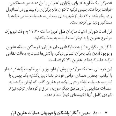
«دموکراتیک خلق‌ها» برای برگزاری اعتراض پاسخ دهند هزینه سنگینی
خواهند پرداخت. پلیس ترکیه تاکنون مانع برگزاری راه‌پیمایی در استانبول
و دیاربکر شده و ۲۲ نفر از شهروندان معترض به عملیات نظامی ترکیه را
دستگیر و زندانی کرده است.
قرار است شورای امنیت سازمان ملل امروز ساعت ۱۱:۳۰ به وقت نیویورک
موضوع عفرین را به درخواست فرانسه به بحث بگذارد.
با افزایش نگرانی‌ها از به خطرافتادن جان هزاران نفر ساکن منطقه عفرین
و بوجود آمدن یک بحران انسانی دیگر، واکنش‌ها نسبت به دخالت نظامی
ترکیه علیه کردها در عفرین بالا گرفته است.
این در حالی است که مولود چاووش اوغلو، وزیر امور خارجه ترکیه در دیدار
با ابراهیم جعفری همتای عراقی خود در بغداد روز یکشنبه یک بهمن، با
اشاره به عملیات شاخه زیتون ترکیه در عفرین گفت که ارتش ترکیه باید
عملیات مشابهی را در مناطق دیگر سوریه، عراق و کوه‌های ترکیه نیز تا
نابودی کامل آنها (گروه‌های کرد) انجام دهد.
۸:۰۰ متیس: آنکارا واشنگتن را درجریان عملیات عفرین قرار