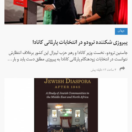
جهان
پیروزی شکننده ترودو در انتخابات پارلمانی کانادا
جاستین ترودو، نخست وزیر کانادا و رهبر حزب لیبرال این کشور برخلاف انتظارش
نتوانست در انتخابات زود‌هنگام پارلمانی کانادا به پیروزی مطلق دست یابد و بار...
۴ ساعت ۱۳ دقیقه پیش