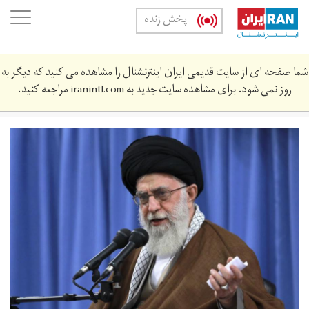
Skip
oggle
پخش زنده
to
ation
main
content
شما صفحه ای از سایت قدیمی ایران اینترنشنال را مشاهده می کنید که دیگر به
روز نمی شود. برای مشاهده سایت جدید به
iranintl.com
مراجعه کنید.
104ed63e-
3577-
4b9e-
9614-
0da93736de62_w1200_r1_s.jpg