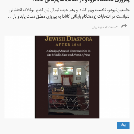
پیروزی شکننده ترودو در انتخابات پارلمانی کانادا
جاستین ترودو، نخست وزیر کانادا و رهبر حزب لیبرال این کشور برخلاف انتظارش
نتوانست در انتخابات زود‌هنگام پارلمانی کانادا به پیروزی مطلق دست یابد و بار...
۴ ساعت ۱۶ دقیقه پیش
جهان