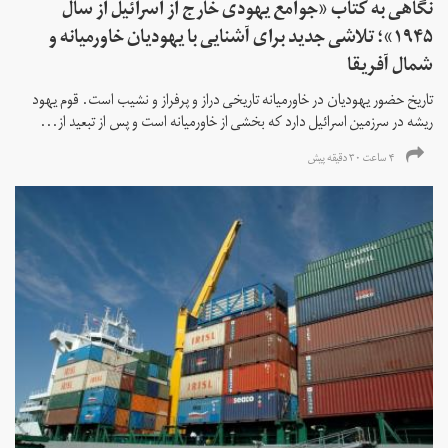
نگاهی به کتاب «جوامع یهودی خارج از اسرائیل از سال
۱۹۴۵»؛ تلاشی جدید برای آشنایی با یهودیان خاورمیانه و
شمال آفریقا
تاریخ حضور یهودیان در خاورمیانه تاریخی دراز و پرفراز و نشیب است. قوم یهود
ریشه در سرزمین اسرائیل دارد که بخشی از خاورمیانه است و پس از تبعید از...
۴ ساعت ۳۰ دقیقه پیش