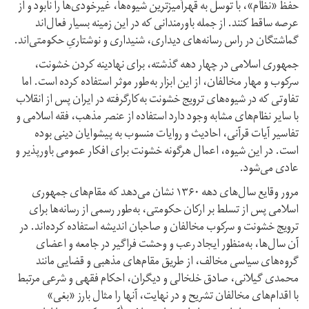
حفظ «نظام»، با توسل به قهر‌آمیزترین شیوه‌ها، غیرخودی‌ها را نابود و از
عرصه ساقط کنند. از جمله باورمندانی که در این زمینه بسیار فعال‌اند
گماشتگان در راس رسانه‌های دیداری، شنیداری و نوشتاریِ حکومتی‌اند.
جمهوری اسلامی در چهار دهه گذشته، برای نهادینه کردن خشونت،
سرکوب و مهار مخالفان، از این ابزار به‌طور موثر استفاده کرده است. اما
تفاوتی که در شیوه‌های ترویج خشونت به‌کار‌گرفته در ایران پس از انقلاب
با سایر نظام‌های مشابه وجود دارد استفاده از عنصر مذهب، فقه اسلامی و
تفاسیر آیات قرآنی، احادیث و روایات منسوب به پیشوایان دینی بوده
است. در این شیوه، اعمال هرگونه خشونت برای افکار عمومی باور‌پذیر و
عادی می‌شود.
مرور وقایع سال‌های دهه ۱۳۶۰ نشان می‌دهد که مقام‌های جمهوری
اسلامی پس از تسلط بر ارکان حکومتی، به‌طور رسمی از رسانه‌ها برای
ترویج خشونت و سرکوب مخالفان و صاحبان اندیشه استفاده کرده‌اند. در
آن سال‌ها، به‌منظور ایجاد رعب و وحشت فراگیر در جامعه و اعضای
گروه‌های سیاسی مخالف، از طریق مقام‌های مذهبی و قضایی مانند
محمدی گیلانی، صادق خلخالی و دیگران، احکام فقهی و شرعی مرتبط
با اقدام‌های مخالفان تشریح و در نهایت، آنها را مثال بارز «بغی»