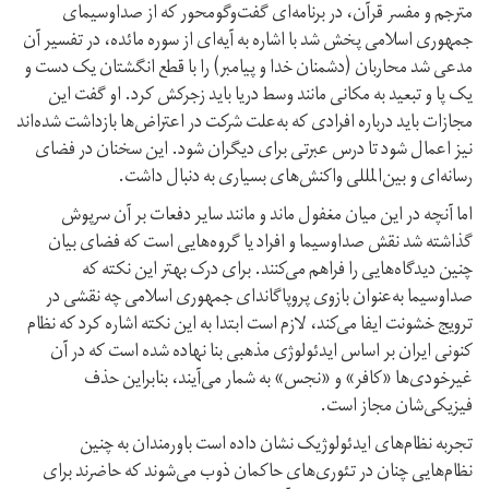
مترجم و مفسر قرآن، در برنامه‌ای گفت‌و‌گو‌محور که از صدا‌و‌سیمای
جمهوری اسلامی پخش شد با اشاره به آیه‌ای از سوره مائده، در تفسیر آن
مدعی شد محاربان (دشمنان خدا و پیامبر) را با قطع انگشتان یک دست و
یک پا و تبعید به مکانی مانند وسط دریا باید زجر‌کش کرد. او گفت این
مجازات باید درباره افرادی که به‌علت شرکت در اعتراض‌ها بازداشت شده‌اند
نیز اعمال شود تا درس عبرتی برای دیگران شود. این سخنان در فضای
رسانه‌ای و بین‌المللی واکنش‌های بسیاری به دنبال داشت.
اما آنچه در این میان مغفول ماند و مانند سایر دفعات بر آن سرپوش
گذاشته شد نقش صداوسیما و افراد یا گروه‌هایی است که فضای بیان
چنین دیدگاه‌هایی را فراهم می‌کنند. برای درک بهتر این نکته که
صداوسیما به‌عنوان بازوی پروپاگاندای جمهوری اسلامی چه نقشی در
ترویج خشونت ایفا می‌کند، لازم است ابتدا به این نکته اشاره کرد که نظام
کنونی ایران بر اساس ایدئولوژی مذهبی بنا نهاده شده است که در آن
غیرخودی‌ها «کافر» و «نجس» به شمار می‌آیند، بنابراین حذف
فیزیکی‌شان مجاز است.
تجربه نظام‌های ایدئولوژیک نشان داده است باورمندان به چنین
نظام‌هایی چنان در تئوری‌های حاکمان ذوب می‌شوند که حاضرند برای