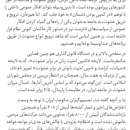
برای بقا در پیش گرفته است ناامن کردن، ترویج خشونت و مداخله در امور
کشورهای پیرامون بوده است، تا بدین‌وسیله بتواند افکار عمومی داخلی را
با توهم «در کمین بودن دشمنان» به خود جلب کند. اما هم‌زمان، ترویج و
تزریق خشونت به جامعه به‌عنوان یکی از راه‌های گمراه کردن افکار
عمومی از سیاست‌های نادرست نیز در دستور کار حاکمان کنونی نظام قرار
داشته است. بر همین اساس است که شاهد ترویج انواع خشونت از طریق
برنامه‌های صداوسیما بوده‌ایم و هستیم.
در سطحی بالاتر و در دستگاه قانون‌گذاری هم چنین فضایی
حکمفرماست. لایحه «تامین امنیت زنان در برابر خشونت»، که به لایحه
«صیانت، کرامت و تامین امنیت بانوان در برابر خشونت» تغییر نام داد،
پس از نزدیک به هفت سال، همچنان در انتظار بررسی در مجلس شورای
اسلامی است. این‌گونه می‌شود که بر اساس آخرین آمارها، امسال میزان
خشونت در جامعه ایران، در مقایسه با پارسال، ۲/۵ برابر شده است.
بنا بر آنچه گفته شد، تصمیم‌گیران حکومت ایران با توجه به وسعت
اعتراض‌های اخیر و شمار کشته‌ها (بیش از ۲۰۸ نفر) و همچنین
بازداشت‌شدگان (بیش از ۸۰۰۰ نفر)، به‌خوبی می‌دانند حرکت‌های مردمی
خاموش نشده است و «نظام» به‌زودی با چالش‌های جدی‌تر مواجه خواهد
شد. بنابراین پخش چنین سخنانی از یک کارشناس قرآنی، که خود سمت