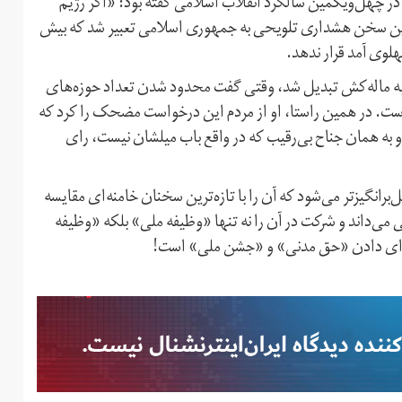
ر چهل‌و‌یکمین سالگرد انقلاب اسلامی گفته بود: «اگر رژیم
.» این سخن هشداری تلویحی به جمهوری اسلامی تعبیر شد که بیش
پهلوی آمد قرار ندهد.
بات به ماله‌کش تبدیل شد، وقتی گفت محدود شدن تعداد حوزه‌های
بات مجلس یازدهم از ۷۰ به ۴۴ نوید‌بخش است. در همین راستا، او از مردم این درخواست مضحک را کرد که
 به همان جناح بی‌رقیب که در واقع باب میلشان نیست، رای
رانگیزتر می‌شود که آن را با تازه‌ترین سخنان خامنه‌ای مقایسه
 می‌داند و شرکت در آن را نه تنها «وظیفه ملی» بلکه «وظیفه
رای دادن «حق مدنی» و «جشن ملی» است!