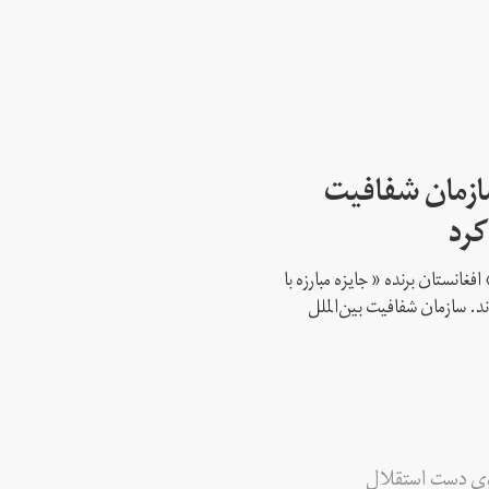
سازمان شفافیت
کرد
فغانستان برنده « جایزه مبارزه با
د. سازمان شفافیت بین‌الملل
وی دست استقلال