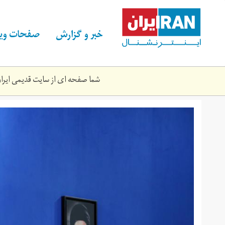
Skip
to
main
خبر و گزارش
صفحات ویژ
content
شما صفحه ای از سایت قدیمی ایران 
158186966098273100.jpg