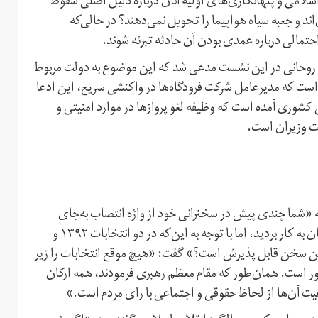
امی و پنهانکاری‌های اولیه آنان درباره دلیل اصلی سقوط
اند و جعبه سیاه هواپیما را تحویل نمی‌دهند؟ در حالی‌که
ی احتمالی درباره عمدی بودن آن حادثه تبرئه شوند.
د، روحانی در این نشست مدعی شد که این موضوع به دولت مربوط
ست که مدیر‌عامل شرکت فرودگاه‌ها در واکنشی سریع، این ادعا
را که در ماده ۱۰ قانون هواپیمایی کشوری آمده است که وظیفه لغو پرواز‌ها در موارد امنیتی و
ت وزیران است.
 «شما چندی پیش در سخنرانی خود از واژه انتصاب به‌جای
انتخاب سخن گفتید و همین تعبیر را هم در مورد شورای نگهبان به کار بردید، اما با توجه به این‌که در دو انتخابات ۱۳۹۲ و
ا این سخن قابل پذیرش است؟» گفت: «هیچ موقع انتخابات را زیر
ور است. همان‌طور که مقام معظم رهبری فرمودند، همه ارکان
یت آن‌ها از لحاظ حقوقی و اجتماعی با رای مردم است.»