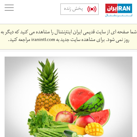
Skip
oggle
پخش زنده
to
ation
main
content
شما صفحه ای از سایت قدیمی ایران اینترنشنال را مشاهده می کنید که دیگر به
روز نمی شود. برای مشاهده سایت جدید به
iranintl.com
مراجعه کنید.
qlq_zndgy_wb.jpg