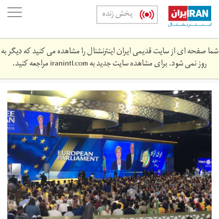
Skip
oggle
پخش زنده
to
ation
main
content
شما صفحه ای از سایت قدیمی ایران اینترنشنال را مشاهده می کنید که دیگر به
روز نمی شود. برای مشاهده سایت جدید به
iranintl.com
مراجعه کنید.
photo_30-
06-
2018_13_08_00.jpg