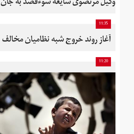
وکیل مرتضوی شایعه سوءقصد به جان 
11:35
آغاز روند خروج شبه نظامیان مخالف ب
11:20