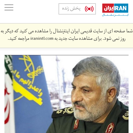
Skip
oggle
پخش زنده
to
ation
main
content
شما صفحه ای از سایت قدیمی ایران اینترنشنال را مشاهده می کنید که دیگر به
روز نمی شود. برای مشاهده سایت جدید به
iranintl.com
مراجعه کنید.
0da3a364-
e89d-
451d-
bb7d-
5476e8207079_w1023_r1_s.jpg