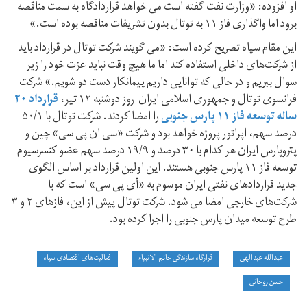
او افزوده: «وزارت نفت گفته است می خواهد قراردادگاه به سمت مناقصه
برود اما واگذاری فاز ۱۱ به توتال بدون تشریفات مناقصه بوده است.»
این مقام سپاه تصریح کرده است: «می گویند شرکت توتال در قرارداد باید
از شرکت‌های داخلی استفاده کند اما ما هیچ وقت نباید عزت خود را زیر
سوال ببریم و در حالی که توانایی داریم پیمانکار دست دو شویم.» شرکت
فرانسوی توتال و جمهوری اسلامی ایران روز دوشنبه ۱۲ تیر،
قرارداد ۲۰
ساله توسعه فاز ۱۱ پارس جنوبی
را امضا کردند. شرکت توتال با ۵۰/۱
درصد سهم، اپراتور پروژه خواهد بود و شرکت «سی ان پی سی» چین و
پتروپارس ایران هر کدام با ۳۰ درصد و ۱۹/۹ درصد سهم عضو کنسرسیوم
توسعه فاز ۱۱ پارس جنوبی هستند. این اولین قرارداد بر اساس الگوی
جدید قراردادهای نفتی ایران موسوم به «آی پی سی» است که با
شرکت‌های خارجی امضا می شود. شرکت توتال پیش از این، فازهای ۲ و ۳
طرح توسعه میدان پارس جنوبی را اجرا کرده بود.
عبدالله عبدالهی
قرارگاه سازندگی خاتم الانبیاء
فعالیت‌های اقتصادی سپاه
حسن روحانی