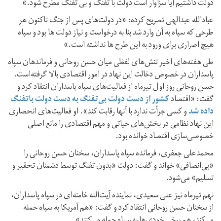
دولت داشتیم آیا سزاوار است دولت با تفنگ و بی تفنگ مطرح شود.»
عبادالله عبدالهی تصریح کرده: «در دولت‌های پس از جنگ تاکنون هر
طرحی که سپاه به آن وارد شد بنا به درخواست و نیاز دولت ها بود و سپاه
هیچ اصراری برای ورود به این طرح ها نداشته است.»
طی هفته‌های اخیر تنش‌های لفظی میان حسن روحانی و فرماندهان سپاه
پاسداران در خصوص دخالت این نهاد در امور اقتصادی بالا گرفته‌است.
حسن روحانی روز اول تیرماه از فعالیت‌های سپاه پاسداران انتقاد کرد و
گفت: «اقتصاد
کشور از دست دولت بی‌تفنگ به دست دولت باتفنگ
داده شد
و کسی جرأت ندارد با آنها رقابت کند». او فعالیت‌های انحصاری
این نهاد نظامی در بخش‌‌های حیاتی و مهم اقتصادی را مانع اصلی
خصوصی‌سازی اقتصاد خوانده بود.
محمدعلی جعفری، فرمانده سپاه پاسداران، سخنان حسن روحانی را
«بی‌انصافی» خواند و گفت: دولت «بدون تفنگ توسط دشمنان تحقیر و
تسلیم» می‌شود.
نهم تیرماه نیز علی سعیدی، نماینده آیت‌الله خامنه‌ای در سپاه پاسداران،
از سخنان حسن روحانی انتقاد کرد و گفت: «هم آمریکا به سپاه حمله
می‌کند، هم برخی خودی‌ها به سپاه حمله می‌کنند».