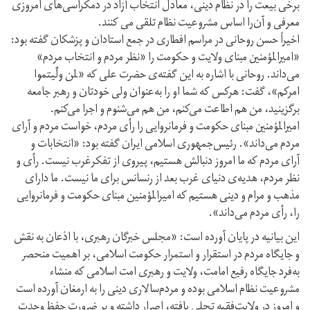
برخی بیعت را در نظام دینی، معادل انتخاب آزاد در دمکراسی‌‌های امروزی
معرفی و آن‌را اساس مشروعیت نظام تلقی می کنند.
اخیراً حسن روحانی در مراسم افطاری در جمع استادان و پزشکان گفته بود:
«اميرالمؤمنين مبنای ولايت و حکومت را «نظر مردم و انتخاب مردم»
می‌داند. روحانی با اشاره به این گفته‌ی حضرت علی که «لمن ولّيتموا
امرکم»، گفت: هرکس که شما او را به‌عنوان ولی خودتان و رهبر جامعه
برگزينيد، من هم اطاعت می‌کنم، من هم می‌شنوم و اجرا می‌کنم.
اميرالمؤمنين مبنای حکومت و فرمانروايی را رأی مردم، خواست مردم و آرای
مردم می‌داند». رئیس‌جمهوری اسلامی ایران گفته بود: «انتخابات و
آرای مردم که ما امروز دنبالش هستیم، پیروی از تفکرغرب نیست. رأی و
نظر مردم، هدیه‌ی دنیای غرب بعد از رنسانس برای ما نیست. ما دارای
مذهب و مرام و دینی هستیم که امیرالمؤمنین مبنای حکومت و فرمانروایی
را، رأی مردم می‌داند».
این بیانیه در پایان آورده است: «مجلس خبرگان رهبری، با اذعان به نقش
و جایگاه مردم در استقرار و استمرار حکومت اسلامی، بر اهمیت منحصر
به‌فرد جایگاه رفیع امامت، ولایت و رهبری امت اسلامی که منشاء
مشروعیت نظام اسلامی بوده و مردم‌سالاری دینی را به ارمغان آورده است
و امروز در ولایت‌فقیه تجلی یافته، اصرار داشته و بر ضرورت حفظ وحدت