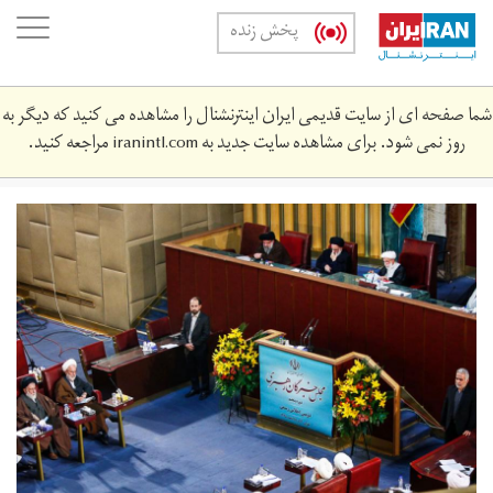
Skip
oggle
پخش زنده
to
ation
main
content
شما صفحه ای از سایت قدیمی ایران اینترنشنال را مشاهده می کنید که دیگر به
روز نمی شود. برای مشاهده سایت جدید به
iranintl.com
مراجعه کنید.
5951715_398.jpg