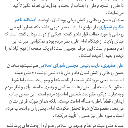
داخلی و انسجام ملی و اجتناب از بحث و جدل‌های تفرقه‌انگیز تأکید
می‌نماید».
سخنان حسن روحانی واکنش برخی روحانیان، ازجمله
آیت‌الله ناصر
مکارم شیرازی
، از مراجع تقلید شیعه را در پی داشت که به‌طور تلویحی،
روحانی را مورد خطاب قرار داد و گفت: «یکی از دولت‌مردان گفته است که
مبنای ولایت از دیدگاه امام علی، نظر مردم بود و دمکراسی میراث این
امام معصوم است؛ این حرف عجیبی است؛ او یک صفحه از نهج‌البلاغه را
دیده و بقیه را ندیده است».
علی مطهری، نایب رئیس مجلس شورای اسلامی
هم نسبت‌به سخنان
حسن روحانی واکنش نشان داد و طی يادداشتی نوشت: «مشروعيت
امامت به معنی مورد نظر شيعه، از ناحيه خدا و رسول خداست،‌ اما شرط
تحقق يک شاخه آن يعنی زعامت سياسی و رهبری جامعه، رأی و نظر مردم
و به‌عبارت ديگر، مقبوليت شخص امام نزد مردم است. اين سخن جناب
ايشان، قطعاً ناظر به مسأله امامت نيست، بلکه همان‌طور‌که قرائن نشان
می‌دهد، مقصودشان شرط تحقق حکومت امام، يعنی رأی و انتخاب مردم
است و سيره علی نيز همين را تأييد می‌کند».
مساله مشروعیت در نظام جمهوری اسلامی همواره از بحث‌های پرمناقشه