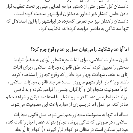
دادستان کل کشور حتی از دستور مراجع قضایی مبنی بر تحت تعقیب قرار
دادن عامل انتشار خبر تجاوز به دختران ایرانشهر صحبت کرده است.
دادستان زاهدان نیز خبر تعرض گسترده در ایرانشهر را با این استدلال که
تنها سه شاکی به دادسرا مراجعه کرده‌اند، تکذیب کرد.
اما آیا عدم شکایت را می‌توان حمل بر عدم وقوع جرم کرد؟
قانون مجازات اسلامی، برای اثبات جرم تجاوز (زنای به عنف) شرایط
سختی را تعیین کرده است. طبق قانون مجازات اسلامی، برای اثبات
زنای به عنف، شهادت چهار مرد عادل که وقوع تجاوز را مشاهده کرده
باشند و یا ۴ بار اقرار متهم ضروری است؛ هر چند قانون مجازات اسلامی،
الزاماً مصونیت متجاوزان و آزارگران جنسی را فراهم نکرده و به قاضی
پرونده نیز اجازه می‌دهد تا در صورت نیاز، با استناد به قرائن و شواهد حکم
صادر کند، در عمل اما در بسیاری از موارد باعث این مصونیت می‌شود.
مساله اما تنها به مصونیت متجاوز ختم نمی‌شود. طبق قانون مجازات
اسلامی، در صورتی که شاکی پرونده تجاوز نتواند عنصر اجبار را ثابت کند،
خود نیز ممکن است در مظان دو اتهام قرار گیرد: ۱) اتهام زنا (رابطه