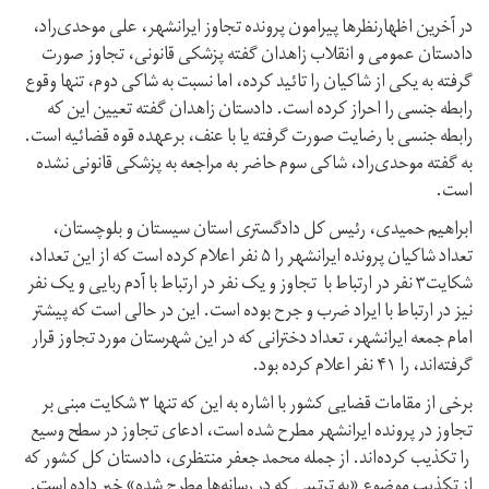
در آخرین اظهارنظرها پیرامون پرونده تجاوز ایرانشهر، علی موحدی‌راد،
دادستان عمومی و انقلاب زاهدان گفته پزشکی قانونی، تجاوز صورت
گرفته به یکی از شاکیان را تائید کرده، اما نسبت به شاکی دوم، تنها وقوع
رابطه جنسی را احراز کرده است. دادستان زاهدان گفته تعیین این که
رابطه جنسی با رضایت صورت گرفته یا با عنف، برعهده قوه قضائیه است.
به گفته‌ موحدی‌راد، شاکی سوم حاضر به مراجعه به پزشکی قانونی نشده
است.
ابراهیم حمیدی، رئیس کل دادگستری استان سیستان و بلوچستان،
تعداد شاکیان پرونده ایرانشهر را ۵ نفر اعلام کرده است که از این تعداد،
شکایت۳ نفر در ارتباط با تجاوز و یک نفر در ارتباط با آدم ربایی و یک نفر
نیز در ارتباط با ایراد ضرب و جرح بوده است. این در حالی است که پیشتر
امام جمعه ایرانشهر، تعداد دخترانی که در این شهرستان مورد تجاوز قرار
گرفته‌اند، را ۴۱ نفر اعلام کرده بود.
برخی از مقامات قضايی کشور با اشاره به این که تنها ۳ شکایت مبنی بر
تجاوز در پرونده ایرانشهر مطرح شده است، ادعای تجاوز در سطح وسیع
را تکذیب کرده‌اند. از جمله محمد جعفر منتظری، دادستان کل کشور که
از تکذیب موضوع «به ترتیبی که در رسانه‌ها مطرح شده» خبر داده است.