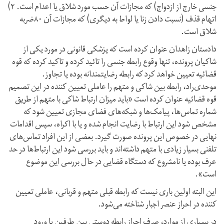
جنسی خارج از ازدواج) که مجازات آن حسب مورد ‌شلاق یا اعدام است. ۲)
اتهام قذف (نسبت دادن زنا یا لواط به دیگری) که مجازات آن ۸۰ضربه
شلاق است.
دادستان زاهدان عنوان کرده است که پزشکی قانونی در مورد یکی از
شاکیان پرونده، تنها وقوع رابطه جنسی را تائید کرده و تاکید کرده که قوه
قضائیه تعیین خواهد کرد که رابطه رضایتمندانه بوده یا تجاوز.
موحدی‌راد، رابطه بین شاکی و متهم را عاملی تعیین کننده در این تصمیم
قوه قضائیه عنوان کرده است «باید میزان ارتباط شاکی با متهم از طریق
شماره تماس‌ها، پیامک‌ها و شبکه‌های فضای مجازی تعیین شود که
مشخص شود این ارتباط با رضایت انجام شده و یا با اکراه، سپس اقدامات
نهایی در خصوص این پرونده صورت گیرد. بعضی از این افراد تماس‌های
تلفنی بسیار زیادی با متهم داشته‌اند و باید بررسی شود این ارتباط‌ها در حد
عرف بوده یا نامشروع که دستگاه قضایی در حال بررسی این موضوع
است».
این البته اولین باری نیست که رابطه قبلی متهم و قربانی، عاملی تعیین
کننده در احراز عنصر اجبار شناخته می‌شود.
در بسیاری از موارد، صرف احراز رابطه دوستی بین طرفین یا ورود