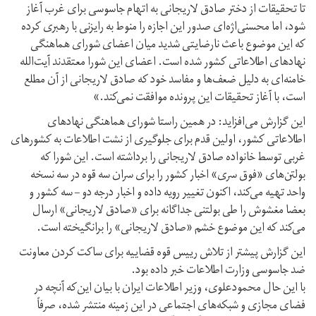
تا تحقیقات از دختر صادق لاریجانی به اتهام جاسوسی برای غرب آغاز
شود، اما محسنی‌اژه‌ای صدور این اجازه را منوط به رایزنی با رهبری کرده
که این موضوع باعث نارضایتی شدید میان اعضای شورای هماهنگی
نهادهای اطلاعاتی کشور شده است. اعضای این شورا معتقدند آیت‌الله
خامنه‌ای به دلیل ضعف‌ها و مفاسد خود که صادق لاریجانی از آن مطلع
است، با آغاز تحقیقات این پرونده موافقت نمی‌کند.»
این گزارش می‌افزاید: در همین راستا شورای هماهنگی نهادهای
اطلاعاتی کشور، اولین قدم برای جلوگیری از نشت اطلاعات به کشورهای
غربی توسط خانواده صادق لاریجانی را برداشته است. این شورا که
بولتن‌های «فوق سری» اخبار کشور را برای سران سه قوه در سه نسخه
واحد تهیه می‌کند، اکنون تغییر رویه داده و اخبار درجه دو – سه کشور و
بعضا مغشوش را طی بولتنی جداگانه برای «صادق لاریجانی» ارسال
می‌کند که این موضوع خشم «صادق لاریجانی» را برانگیخته است.
این گزارش پیشتر از تلاش رییس قوه قضاییه برای ساکت کردن معاونت
ضد جاسوسی وزارت اطلاعات خبر داده بود.
با این حال محمودعلوی، وزیر اطلاعات ایران با بیان این‌که آنچه در
فضای مجازی و شبکه‌های اجتماعی در این زمینه منتشر شده، صرفاً