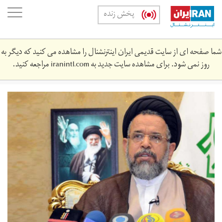
Skip
oggle
پخش زنده
to
ation
main
content
شما صفحه ای از سایت قدیمی ایران اینترنشنال را مشاهده می کنید که دیگر به
روز نمی شود. برای مشاهده سایت جدید به
iranintl.com
مراجعه کنید.
669074_939.jpg