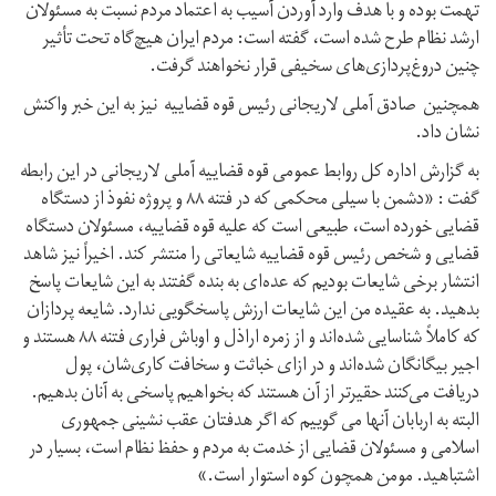
تهمت بوده و با هدف وارد آوردن آسیب به اعتماد مردم نسبت به مسئولان
ارشد نظام طرح شده است، گفته است: مردم ایران هیچ‌گاه تحت تأثیر
چنین دروغ‌پردازی‌های سخیفی قرار نخواهند گرفت.
همچنین صادق آملی لاریجانی رئیس قوه قضاییه نیز به این خبر واکنش
نشان داد.
به گزارش اداره کل روابط عمومی قوه قضاییه آملی لاریجانی در این رابطه
گفت : «دشمن با سیلی محکمی که در فتنه ۸۸ و پروژه نفوذ از دستگاه
قضایی خورده است، طبیعی است که علیه قوه قضاییه، مسئولان دستگاه
قضایی و شخص رئیس قوه قضاییه شایعاتی را منتشر کند. اخیراً نیز شاهد
انتشار برخی شایعات بودیم که عده‌ای به بنده گفتند به این شایعات پاسخ
بدهید. به عقیده من این شایعات ارزش پاسخگویی ندارد. شایعه پردازان
که کاملاً شناسایی شده‌اند و از زمره اراذل و اوباش فراری فتنه ۸۸‌ هستند و
اجیر بیگانگان شده‌اند و در ازای خباثت و سخافت کاری‌شان، پول
دریافت می‌کنند حقیرتر از آن هستند که بخواهیم پاسخی به آنان بدهیم.
البته به اربابان آنها می گوییم که اگر هدفتان عقب نشینی جمهوری
اسلامی و مسئولان قضایی از خدمت به مردم و حفظ نظام است، بسیار در
اشتباهید. مومن همچون کوه استوار است.»