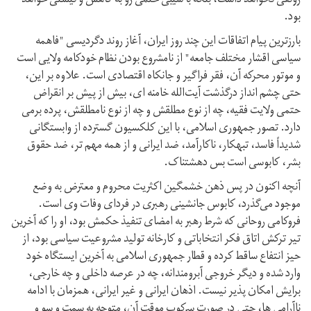
رونقی نخواهد داشت، بلکه با شیبی حتمی رو به کاهش و نیستی خواهد
بود.
بارزترین پیام اتفاقات این چند روز ایران، آغاز روند دگردیسی "فاهمه
سیاسی اقشار مختلف جامعه" از نامشروع بودن نظام خودکامه ولایی است
و موتور محرکه آن، فقر فراگیر و جانکاه اقتصادی است. علاوه بر این،
حتی چشم انداز درگذشت آیت‌الله خامنه ای، بیش از پیش بر انقراض
حتمی ولایت فقیه، چه از نوع مطلقش و چه از نوع نامطلقش، پرده برمی
دارد. تصور جمهوری اسلامی، با این کلکسیون گسترده از وابستگانی
شدیداً فاسد، تبهکار، ناکارآمد، ضد ایرانی و از همه مهم تر، ضد حقوق
بشر، کابوسی است بس دهشتناک.
آنچه اکنون در پس ذهن خشمگین اکثریت محروم و معترض به وضع
موجود می‌گذرد، کابوس جانشینی رهبری در فردای وفات وی است.
فروکامی روحانی که شرط رهبر به امضای تنفیذ حکمش بود، او را که آخرین
تیر ترکش اتاق فکر انتخاباتی و کارخانه تولید مشروعیت سیاسی بود، از
حیز انتفاع ساقط کرده و قطار جمهوری اسلامی به آخرین ایستگاه خود
وارد شده و دیگر خروجی آبرومندانه، چه در عرصه داخلی و چه خارجی،
برایش امکان پذیر نیست. اذهان ایرانی و غیر ایرانی، همزمان با ادامه
ناآرامی ها، حتی در صورت سرکوب موقت آن، متوجه به سمت و سو و