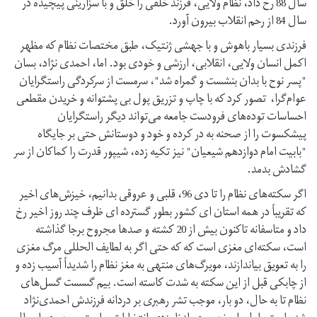
سال 88 رخ داد، نظام ولایی، فرزند خلفی را خلق و با سزارینی پیچیده در
سال 84 از رحم انقلاب بیرون آورد.
فرزندی بسیار باهوش و با جهشی ژنتیک، طبق مختصات نظام که مظهر
اکمل انسان ولایی، انقلابی، ارزشی و خودی بود. اما، احمدی نژاد، بسان
"پسر نوح با بدان بنشست و گمراه شد"، سرمست از سرکردگی راستگرایان
عوام‌گرا، تصور کرد که با چاپ و تزریق پول بی پشتوانه و خریدن مقطعی
احساسات توده‌های فرودست جامعه می‌تواند دیگر راستگرایان
پیشکسوت را از صحنه به در کرده و خود و دوستانش حتی بر جایگاه
"بابیت امام دوازدهم شیعیان" نیز تکیه زده، شیپور قدرت را کماکان از سر
گشادش بدمد.
اگر سکته‌های نظام را تا دی 96، قلبی و عروقی بدانیم، خیزش‌های اخیر
که تقریباً در همه استان ای کشور بطور گسترده ای ظرف چند روز اخیر رخ
داد و متاسفانه تاکنون بیش از 20 کشته و صدها مجروح برجا گذاشته
است، سکته‌ای مغزی است که که حتی اگر به لطایف الحللی مرگ مغزی
را به تعویق بیاندازند، مویرگ‌های منتهی به مغز نظام را شدیداً آسیب زده و
از چابکی قبل از این سکته به شدت کاسته است. بیم گسست گسل‌های
نظام تا به حال، دو بار، موجب تشر رهبری بر دردانه فرزندش احمدی‌نژاد