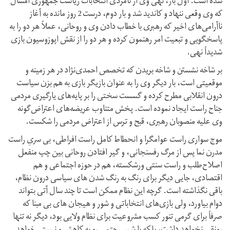
شده است. اول بار، نهی وی از نامزدی انتخابات ریاست جمهوری امسال
که وی وقعی ننهاد و کاندید شد و بار دوم، درست 2 روز مانده به آغاز
ناآرامی‌های اخیر که رهبری با خطاب دادن وی و روحانی، عملاً هر دو را به
پاسخگویی و تبعیت امر رهنمون کرده و هر دو را از نقش اپوزوسیون بازی
شدیداً نهی.
بر شاخه نشستن و شاخه بریدن که تخصص احمدی‌نژاد در هر زمینه و
موقعیتی است، بار دیگر وی را به عنوان بازیگر بازی به هم بزن سیاست
درون انقلابی مطرح کرده و گسست سختی را بر پایه‌های یارگیری مردمی
جناح راست ایجاد نموده است. پخش متناوب عریضه‌های اعتراض‌گونه
وی علیه منصوبان رهبری، قبح و ترس از اعتراض مردمی را شکست.
موج سواری راست عوامگرا و انحطاط کامل راست افراطی، بی سریِ راست
مدرن نما پس از مرگ رفسنجانی، و گیر افتادن روحانی بین چپ منفعل
اصلاح‌طلب و راست سنتی ورشکسته، هم در حوزه اجتماعی و هم
اقتصادی، جایی دیگر برای رنگ به رنگ شدن های سیاسی درون نظام،
باقی نگذاشته است. گرچه این نظام ممکن است تا چند سال آتی بتواند
دوام بیاورد، ولی بازی‌های انتخاباتی و شور و هیجان های بی مبنا که
صرفاً برای گرمی تنور کسب مشروعیت برای نظام ولایی بود، دیگر نه تنها