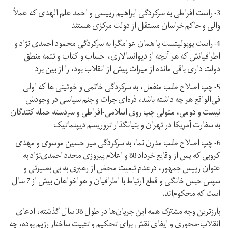
3- راست افراطی به سرکردگی ابراهیم رییسی و احمد علم الهدی که عملاً
والی و حاکم خراسان مستقل از دولت مرکزی هستند
4- راست پوپولیتست یا همان عوامگرا به سرکردگی محمود احمدی نژاد و
اطرافیانش که هر آنچه از دیوانسالاری، حساب و کتاب و تتمه منطق
دولت داری باقی مانده از میراث پیش از انقلاب بود، را از بین برد
5- چپ اصلاح طلب منفعل، به سرکردگی خاتمی و خوئینی ها که اولی
فی‌الواقع هر چه داشته باشد، ذره‌ای جرات و جنم سیاسی در وجودش
نیست و دومی، متولی چپ روی اسلامی-افراطی و سردسته حمله کنندگان
به سفارت آمریکا در تهران و بنیانگذار تروریسم دیپلماتیک
6- چپ اصلاح طلب مدرن نما، به سرکردگی میر حسین موسوی و مهدی
کروبی که پس از وقایع خرداد 88 و اعلام پیروزی مجدد احمدی‌نژاد به
عنوان رییس جمهور، درعدم تبعیت محض از رهبری به بی بصیرتی و
سپس حبس خانگی و قطع ارتباط با اطرافیان و هواخواهان بیش از 7 سال
است که محکوم‌اند.
بارزترین وجه مشترک همه این جریان‌ها در طول 38 سال گذشته، ادعای
انقلاب-محوری و ایفای نقش برای تحکیم و تثبیت ساختار رژیم بوده، چه