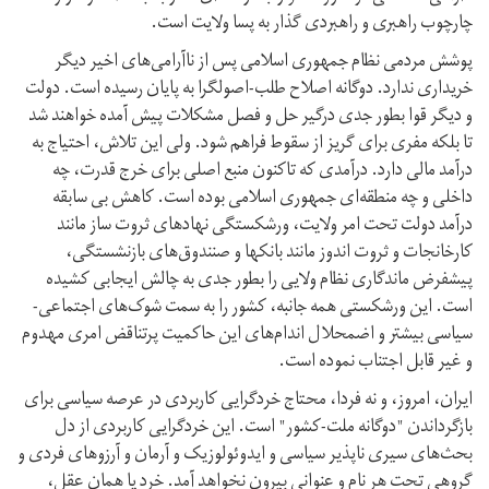
چارچوب راهبری و راهبردی گذار به پسا ولایت است.
پوشش مردمی نظام جمهوری اسلامی پس از ناآرامی‌های اخیر دیگر
خریداری ندارد. دوگانه اصلاح طلب-اصولگرا به پایان رسیده است. دولت
و دیگر قوا بطور جدی درگیر حل و فصل مشکلات پیش آمده خواهند شد
تا بلکه مفری برای گریز از سقوط فراهم شود. ولی این تلاش، احتیاج به
درآمد مالی دارد. درآمدی که تاکنون منبع اصلی برای خرج قدرت، چه
داخلی و چه منطقه‌ای جمهوری اسلامی بوده است. کاهش بی سابقه
درآمد دولت تحت امر ولایت، ورشکستگی نهادهای ثروت ساز مانند
کارخانجات و ثروت اندوز مانند بانکها و صنندوق‌های بازنشستگی،
پیشفرض ماندگاری نظام ولایی را بطور جدی به چالش ایجابی کشیده
است. این ورشکستی همه جانبه، کشور را به سمت شوک‌های اجتماعی-
سیاسی بیشتر و اضمحلال اندام‌های این حاکمیت پرتناقض امری مهدوم
و غیر قابل اجتناب نموده است.
ایران، امروز، و نه فردا، محتاج خردگرایی کاربردی در عرصه سیاسی برای
بازگرداندن "دوگانه ملت-کشور" است. این خردگرایی کاربردی از دل
بحث‌های سیری ناپذیر سیاسی و ایدوئولوزیک و آرمان و آرزوهای فردی و
گروهی تحت هر نام و عنوانی بیرون نخواهد آمد. خرد یا همان عقل،