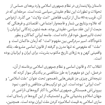
داستان ولایتمداری در نظام جمهوری اسلامی وارد برهه‌ای حساس از
تحولات و تطورات این نظام عقیدتی-سیاسی شده است. مرحله‌ای که در
آن، قریب به 40 سال از ترکیب فقاهتی "امت -ولایت" می گذرد. ازدواجی
که علاوه برنتایج بی شمار و فاجعه‌وار اجتماعی، اقتصادی و فرهنگی که
منبعث از این عقد سیاسی-عقیدتی بوده، همه شئون زندگانی ایرانیان را
تحت تاثیرعمیق خود قرار داده است. جامعه ایرانی کماکان و بطور
ناخودآگاه، اسیر سردرگمی بین مفهوم"امت" که آرمان حاکمان است و
"ملت" که مفهومی نه تنها مدرن و گرفته از قانون اساسی مشروطه، بلکه
واقعیتی کهن و به ژرفای تاریخ مکتوب بشریت، برای ایران و ایرانیان بوده
است.
انقلاب 57، و قانون اساسی و نظام جمهوری اسلامی برخاسته از آن،
درعمل، این دو مفهوم را به طرز متناقضی بر یکدیگر سوار کرده که
نتیجه‌اش چیزی جز نقیض‌هایی ناهمجور تحت عنوان "ملت اسلامی" و
"امت ایرانی" نبوده است. این دو ترکیب‌های متناقض و ناجور، نمود
بیرونی‌اش همبستگی جمهوری اسلامی با اکثر گروه‌های ناراضی در
جهان اسلام و پشتیبانی مالی و لجستیک از این گروه‌ها در راستای امت
سازی اسلامی به قیمت اسلامیزه کردن ملت ایران بوده است. همچنین،