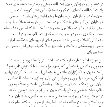
در دهه اول و در زمان رهبری آیت الله خمینی و چه در سه دهه بعدی تحت
ولایت آیت‌الله خامنه‌ای. دیگر وجه مشترک این شش گروه، نامتعیین
بودن ساختار و سازمان این جریان‌ها و هم آغوشی‌های ناپایدار سیاسی
هواداران این گروه‌های ششگانه بوده است. این دو وجه، عملاً به بقا و به
نوعی تکثر در خانواده انقلابیون منجر شده است. بقا که اساس هدف نظام
است، و تکثری محدود و مدیریت شده که زینت نظام بوده و درغالب
انتخاباتی کاملا مهندسی شده، مجموعه‌ای از نیروهای ششگانه، اجازه
حضور و برنده شدن را داشته و ملت نیزصرفاً تکلیف شرعی‌اش، حضور سر
صندوق رای!
این موازنه اما چند بار دچار سکته شد. ابتدا، دراواسط دوره اول ریاست
جمهوری هاشمی رفسنجانی که رهبری برای مقابله با گسترش دایره نفوذ
راست مدرن نما (کارگزاران هاشمی رفسنجانی) با مستمسک کردن تهاجم
فرهنگی، عرصه را بر وی و هوادارانش برای نوسازی مناسبات اقتصادی
ایران پس از جنگ با دنیای خارج تنگ و ناممکن ساخت و عملاً، رهبری
نظام، دولت هاشمی و جناح راست مدرن نما را آچمز کرد. دومین سکته ،
در تیر 78 رخ داد و پروژه جامعه مدنی سید محمد خاتمی، به عنوان نماد
چپ اصلاح طلب در نطفه خفه شد. اما پیش از سومین سکته نظام که در