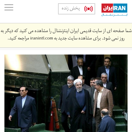
Skip
oggle
پخش زنده
to
ation
main
content
شما صفحه ای از سایت قدیمی ایران اینترنشنال را مشاهده می کنید که دیگر به
روز نمی شود. برای مشاهده سایت جدید به
iranintl.com
مراجعه کنید.
139508111200446309076314.jpg