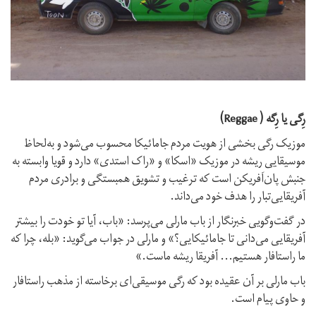
رِگی یا رِگه ( Reggae)
موزیک رگی بخشی از هویت مردم جامائیکا محسوب می‌شود و به‌لحاظ
موسیقایی ریشه در موزیک «اسکا» و «راک استدی» دارد و قویا وابسته به
جنبش پان‌اَفریکن است که ترغیب و تشویق همبستگی و برادری مردم
آفریقایی‌تبار را هدف خود می‌داند.
در گفت‌وگویی خبرنگار از باب مارلی می‌پرسد: «باب، آیا تو خودت را بیشتر
آفریقایی می‌دانی تا جامائیکایی؟» و مارلی در جواب می‌گوید: «بله، چرا که
ما راستافار هستیم… آفریقا ریشه ماست.»
باب مارلی بر آن عقیده بود که رگی موسیقی‌ای برخاسته از مذهب راستافار
و حاوی پیام است.