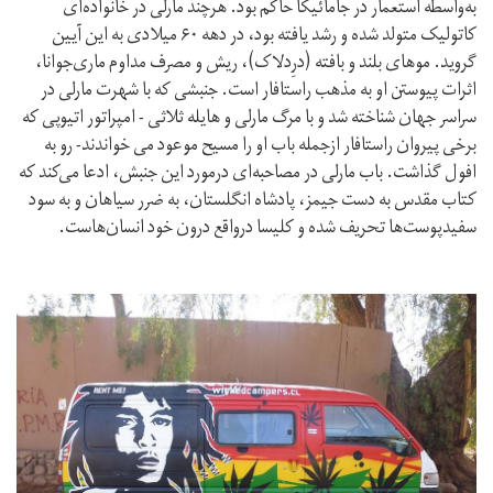
به‌واسطه استعمار در جامائیکا حاکم بود. هرچند مارلی در خانواده‌ای
کاتولیک متولد شده و رشد یافته بود، در دهه ۶۰ میلادی به این آیین
گروید. موهای بلند و بافته (درِدلاک)، ریش و مصرف مداوم ماری‌جوانا،
اثرات پیوستن او به مذهب راستافار است. جنبشی که با شهرت مارلی در
سراسر جهان شناخته شد و با مرگ مارلی و هایله ثلاثی - امپراتور اتیوپی که
برخی پیروان راستافار ازجمله باب او را مسیح موعود می خواندند- رو به
افول گذاشت. باب مارلی در مصاحبه‌ای درمورد این جنبش، ادعا می‌کند که
کتاب مقدس به دست جیمز، پادشاه انگلستان، به ضرر سیاهان و به سود
سفیدپوست‌ها تحریف شده و کلیسا درواقع درون خود انسان‌هاست.