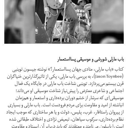
باب مارلی شورشی و موسیقی پسااستعمار
کتاب «باب مارلی، منادی جهان پسااستعمار؟» نوشته جیسون توینبی
(Jason Toynbee)، به بررسی باب مارلی، یکی از تاثیرگذارترین خنیاگران
قرن بیستم می‌پردازد. توینبی شناخت باب مارلی در جایگاه یک فعال
اجتماعی و شاعری معترض را پیش‌نیاز شناخت موسیقی او می‌داند؛
موسیقی‌ای که سرشار از خشم دوران برده‌داری و استعمار و هم‌زمان
انباشته از امید و مقاومت برای مردم فرودست است. باب مارلی و بسیاری
از پیروان راستافار، غرب، پلیس، دولت و یا هر ساختاری که موجب ایجاد
نظام برده‌داری، سرکوب سیاهان، تبعیض نژادی و اختلاف طبقاتی شده
است را بابیلون می‌نامند و معتقدند که باید دربرابر آن ایستاد و مقاومت