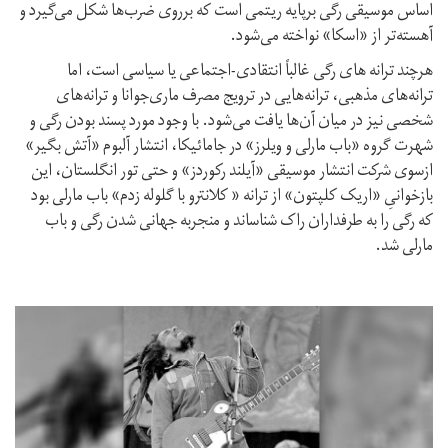
اساس موسیقی رگی برپایه ریتمی است که برروی ضرب‌ها شکل می‌گیرد و
آهسته‌تر از «اسکا» نواخته می‌شود.
هرچند ترانه های رگی غالباً انتقادی-اجتماعی یا سیاسی است، اما
ترانه‌های مذهبی، ترانه‌هایی در ترویج مصرف ماری‌جوانا و ترانه‌های
شخصی نیز در میان آن‌ها یافت می‌شود. با وجود مورد پسند بودن رگی و
شهرت گروه «باب مارلی و ویلرز» در جامائیکا، انتشار آلبوم «آتش بگیر»
ازسوی شرکت انتشار موسیقی «آیلند رکوردز» و حتی تور انگلستان، این
بازخوانیِ «اریک کلپتون» از ترانه « کلانترو با گلوله زدم» باب مارلی بود
که رگی را به طرفداران راک شناساند و منجربه جهانی شدن رگی و باب
مارلی شد.