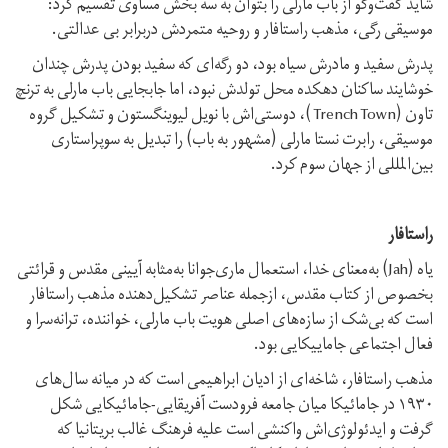
شاید گفت‌وگو از باب مارلی را بتوان به سه بخش مساوی تقسیم کرد:
موسیقی رگی، مذهب راستافار و روحیه متمردش دربرابر بی عدالتی.
پدرش سفید ‌‌و مادرش سیاه بود، دو رگه‌ای که سفید بودن پدرش چندان
خوشایند ساکنان دهکده محل تولدش نبود، اما جابجایی باب مارلی به ترنچ
تاون (Trench Town )، دوستی‌اش با نویل لیوینگستون و تشکیل گروه
موسیقی، رابرت نستا مارلی (مشهور به باب) را تبدیل به سوپراستاری
بین‌المللی از جهان ‌سوم کرد.
راستافار
یاه (Jah) به‌معنای خدا، استعمال ماری‌جوانا به‌مثابه آیینی مقدس و قرائتی
بخصوص از کتاب مقدس، ازجمله عناصر تشکیل‌دهنده مذهب راستافار
است که بی‌شک از سازه‌های اصلی هویت باب مارلی، خواننده، ترانه‌سرا و
فعال اجتماعی جاماییکایی بود.
مذهب راستافار، شاخه‌ای از ادیان ابراهیمی است که در میانه سال‌های
۱۹۳۰ در جامائیکا میان جامعه فرودست آفریقایی-جامائیکایی شکل
گرفت و ایدئولوژی‌اش واکنشی است علیه فرهنگ غالب بریتانیا که