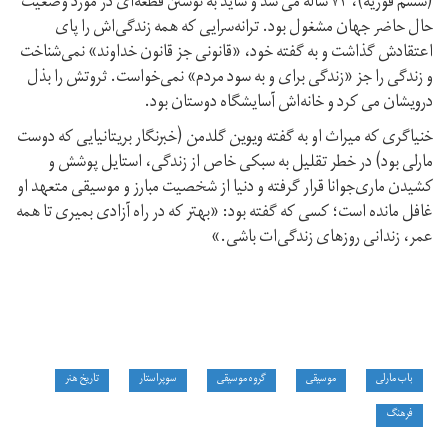
(ششم فوریه)، ۷۴ ساله می شد و شاید به نوشتن قطعه‌ای در مورد وضعیت
حال حاضر جهان مشغول بود. ترانه‌سرایی که همه زندگی‌اش را پای
اعتقادش گذاشت و به گفته خود، «قانونی جز قانون خداوند» نمی‌شناخت
و زندگی را جز «زندگی برای و به سود مردم» نمی‌خواست. ثروتش را بذل
درویشان می کرد و خانه‌اش آسایشگاه دوستان بود.
خنیاگری که میراث او به گفته ویوین گلدمن (خبرنگار بریتانیایی که دوست
مارلی بود) در خطر تقلیل به سبکی خاص از زندگی، استایل پوشش و
کشیدن ماری‌جوانا قرار گرفته و دنیا از شخصیت مبارز و موسیقی متعهد او
غافل مانده است؛ کسی که گفته بود: «بهتر که در راه آزادی بمیری تا همه
عمر، زندانی روزهای زندگی‌ات باشی.»
باب مارلی
موسیقی
گروه موسیقی
سوپراستار
تاریخ هنر
فرهنگ