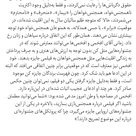
حقوق دگرباش‌ها را رعایت نمی‌کردند، و فقط به‌دلیل وجود اکثریت
ناهمجنس‌خواه، همجنس‌خواهان را «بیمار»، «منحرف» و «نامحترم»
می‌شمردند، حالا که متوجه ظلم سالیان سال به این اقلیت شده‌اند، در
موقعیت «برابر»، با حسی همدلانه، به همنوعان همجنس‌خواه خود توجه
بیشتری نشان می‌دهند. همان‌طور که این اتفاق درباره سیاهان و زنان رخ
داد. زمانی آقای افخمی و افخمی‌ها می‌توانند معترض شوند که در
جشنواره‌هایی مثل کن بدون توجه به ارزش‌های هنری و به صِرف پرداختن
به زندگی اقلیت‌هایی مثل همجنس‌خواهان به فیلمی جایزه بدهند. خود
افخمی نیز معترف است که در موقعیتی برابر چنین اتفاقی می‌افتد که البته
در این ادعا هم باید شک کرد. چون فهرست برندگان جایزه کن موجود
است، و فقط به‌دلیل جایزه گرفتن یکی دو فیلم، نمی‌توان چنین حکمی
صادر کرد. هر چند او ادعای عجیب اثبات شده‌ای در این‌باره دارد.
افخمی در مصاحبه با وطن امروز مدعی شده بود: «شما می‌توانید مطمئن
باشید اگر فیلمی درباره همجنس‌بازی بسازید، بالاخره در یکی از این
جشنواره‌های اروپایی جایزه می‌گیرد، چرا که پروتکل‌های جشنواره‌ای
درباره این موضوع تصریح دارند!»