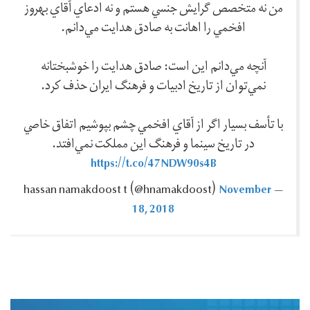
من نه متخصص گرايش جنسي هستم و نه ادعاي آقاي بهروز
افخمي را اهانت به صادق هدايت مي‌دانم.
آنچه مي‌دانم اين است: صادق هدايت را خوشبختانه
نمي‌توان از تاريخ ادبيات و فرهنگ ايران حذف كرد.
با تأسف بسيار اگر از آقاي افخمي چشم بپوشيم اتفاق خاصي
در تاريخ سينما و فرهنگ اين مملكت نمي‌افتد.
https://t.co/47NDW90s4B
November
— hassan namakdoost t ‪(@hnamakdoost)‬
18, 2018