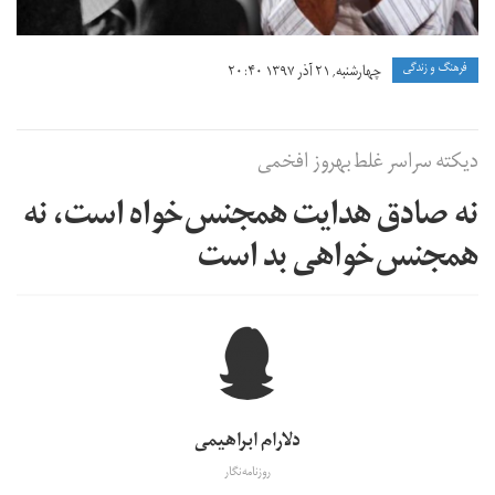
فرهنگ و زندگی
چهارشنبه, ۲۱ آذر ۱۳۹۷ ۲۰:۴۰
دیکته‌ سراسر غلط بهروز افخمی
نه صادق هدایت همجنس‌خواه است، نه
همجنس‌خواهی بد است
دلارام ابراهیمی
روزنامه‌نگار