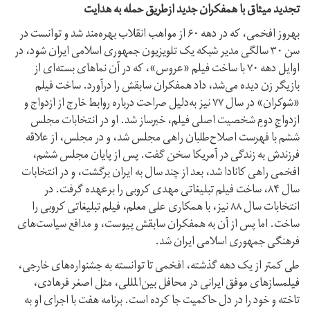
تجدید میثاق با همفکران جدید ازطریق حمله به هدایت
بهروز افخمی، که در دهه ۶۰ از مواهب انقلاب بهره‌مند شد و توانست در
سن ۳۰ سالگی مدیر شبکه یک تلویزیون جمهوری اسلامی ایران شود، در
اوایل دهه ۷۰ با ساخت فیلم «عروس»، که در آن نماهای بسته‌ای از
بازیگر زن دیده می‌شد، داد همفکران سابقش را در‌آورد. ساخت فیلم
«شوکران» در سال ۷۷ نیز به‌دلیل صراحت درباره روابط خارج از ازدواج و
ازدواجِ دومِ شخصیت اصلی فیلم، خبرساز شد. او در انتخابات مجلس
ششم با فهرست اصلاح‌طلبان راهی مجلس شد، و در مجلس، از علاقه
فرزندش به زندگی در آمریکا سخن گفت. پس از پایان مجلس ششم،
افخمی راهی کانادا شد، بعد از چند سال به ایران برگشت، و در انتخابات
سال ۸۴، ساخت فیلم تبلیغاتی مهدی کروبی را برعهده گرفت. در
انتخابات سال ۸۸ نیز، با همکاری علی معلم، فیلم تبلیغاتی کروبی را
ساخت. اما پس از آن به همفکران سابقش پیوست، و مدافع سیاست‌های
فرهنگی جمهوری اسلامی ایران شد.
طی کمتر از یک دهه گذشته، افخمی تا توانسته به جشنواره‌های خارجی،
فیلمسازهای موفق ایرانی در محافل بین‌المللی، مثل اصغر فرهادی،
تاخته و خود را در دل حاکمیت جا کرده است. برنامه هفت با اجرای او به