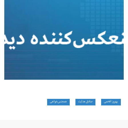
بهروز افخمی
صادق هدایت
همجنس‌خواهی