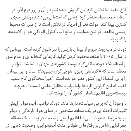
سنجیده است.
کاخ سفید اما تلاش کرد این گزارش دیده نشود و آن را روز دوم آذر، در
آستانه جمعه سیاه منتشر کرد؛ زمانی که احتمال می‌دادند پوشش خبری
کمتری پیدا کند. دولت فدرال آمریکا در تلاش است تا از مقررات محیط‌
زیستی بکاهد، قوانین حمایت از منابع آب، کنترل آلودگی هوا و آلاینده‌ها
را کنار بزند.
دولت ترامپ روند خروج از پیمان پاریس را نیز شروع کرده است. پیمانی که
در سال ۲۰۱۵ با هدف محدود کردن تولید گازهای گلخانه‌ای و عدم عبور
از آستانه ۱/۵ درجه سانتی‌گراد توسط کشورهای جهان امضا شد. ترامپ
معتقد است که «گرمایش زمین، هوچی‌گری چینی‌ها» است و این پیمان
را برای اقتصاد این کشور مضر خوانده است. اخیرا سخنگوی کاخ سفید
گفت که این گزارش تازه «الزاما برابر با حقایق علمی نیست»، هرچند
برجسته‌ترین اقلیم‌شناسان کشور آن را نوشته‌اند.
با وجود آن که برخی سیاست‌مدارها مانند دونالد ترامپ، آب‌وهوا را (یعنی
تغییرات لحظه‌ای در یک منطقه مشخص در دمای هوا، بارندگی و دیگر
موارد مرتبط به هواشناسی) با اقلیم (یعنی وضعیت درازمدت یک منطقه
جغرافیایی شامل بر رفتارهای طولانی‌مدت آب‌وهوایی، وضعیت دمایی در