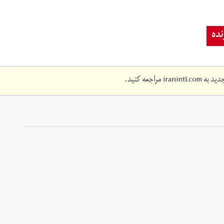
ده
دید به
iranintl.com
مراجعه کنید.