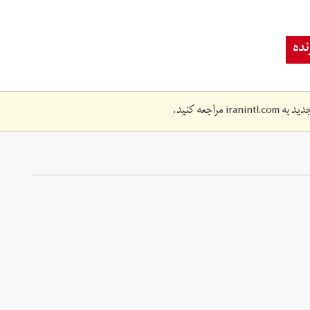
ده
دید به
iranintl.com
مراجعه کنید.