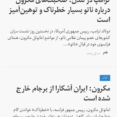
ترامپ در لندن: صحبت‌های مکرون
درباره ناتو بسیار خطرناک و توهین‌آمیز
است
دونالد ترامپ، رییس جمهوری آمریکا، در نخستین روز نشست سران
کشورهای عضو پیمان نظامی ناتو، از مواضع امانوئل مکرون، همتای
فرانسوی خود در قبال «ناتو»...
۱۳ آذر ۱۳۹۸
ايران
مکرون: ایران آشکارا از برجام خارج
شده است
امانوئل مکرون، رییس جمهور فرانسه، با «خطرناک» خواندن گام
چهارم ایران برای کاهش تعهدات هسته‌ای خود در چارچوب برجام،