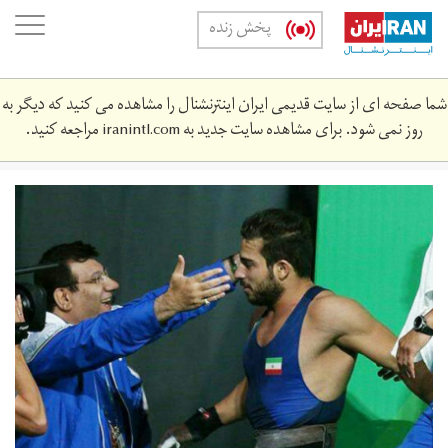
Skip
oggle
پخش زنده
to
ation
main
content
شما صفحه ای از سایت قدیمی ایران اینترنشنال را مشاهده می کنید که دیگر به
روز نمی شود. برای مشاهده سایت جدید به
iranintl.com
مراجعه کنید.
photo_2016-
12-
02_02-
34-
11.jpg