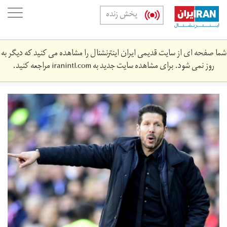
Skip
oggle
پخش زنده
to
ation
main
content
شما صفحه ای از سایت قدیمی ایران اینترنشنال را مشاهده می کنید که دیگر به
روز نمی شود. برای مشاهده سایت جدید به
iranintl.com
مراجعه کنید.
20170726-
the18-
image-
diego-
simeone.jpg