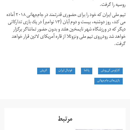
روسيه را گرفت.
تيم ملی ايران كه خود را برای حضوری قدرتمند در جام‌جهانی ٢٠١٨ آماده
می كند، روز دوشنبه، بيست و دوم آبان (١٣ نوامبر) در يك بازی تداركاتی
ديگر كه در ورزشگاه شهر نايمخين هلند و بدون حضور تماشاگر برگزار
خواهد شد رو‌درروی تيم ملی ونزوئلا از قاره آمريكای لاتين قرار خواهد
گرفت.
كارلوس كی‌روش
پاناما
فوتبال ايران
اتريش
بازی‌های جام‌جهانی
مرتبط