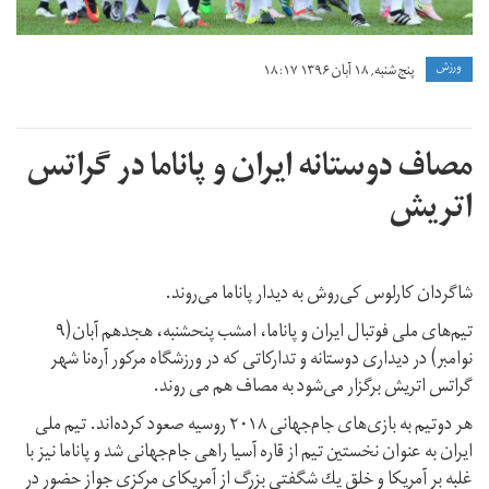
ورزش
پنج شنبه, ۱۸ آبان ۱۳۹۶ ۱۸:۱۷
مصاف دوستانه ايران و پاناما در گراتس
اتريش
شاگردان كارلوس كی‌روش به ديدار پاناما می‌روند.
تيم‌های ملی فوتبال ايران و پاناما، امشب پنحشنبه، هجدهم آبان(٩
نوامبر) در ديداری دوستانه و تداركاتی كه در ورزشگاه مركور آره‌نا شهر
گراتس اتريش برگزار می‌شود به مصاف هم می روند.
هر دوتيم به بازی‌های جام‌جهانی ٢٠١٨ روسيه صعود كرده‌اند. تيم ملی
ايران به عنوان نخستين تيم از قاره آسيا راهی جام‌جهانی شد و پاناما نيز با
غلبه بر آمريكا و خلق يك شگفتی بزرگ از آمريكای مركزی جواز حضور در