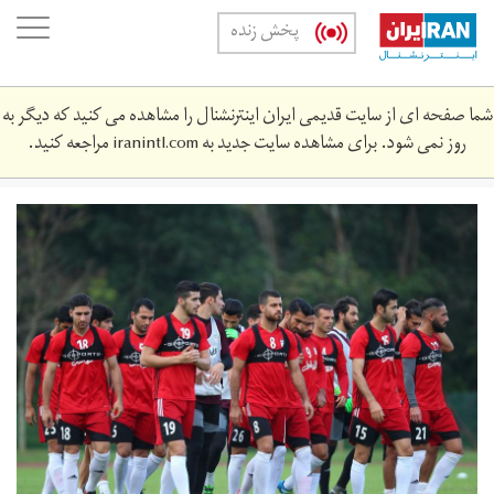
Skip
oggle
پخش زنده
to
ation
main
content
شما صفحه ای از سایت قدیمی ایران اینترنشنال را مشاهده می کنید که دیگر به
روز نمی شود. برای مشاهده سایت جدید به
iranintl.com
مراجعه کنید.
1395082214453381491849410.jpg