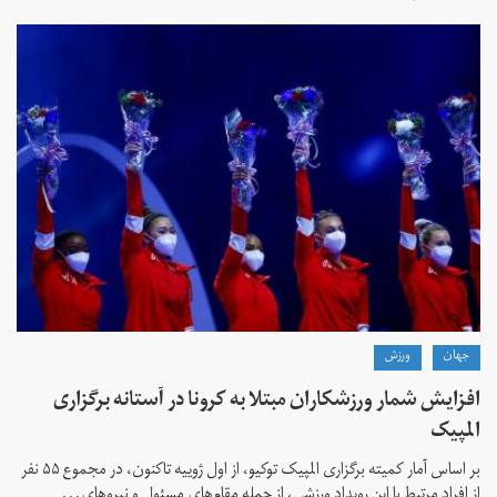
جهان
ورزش
افزایش شمار ورزشکاران مبتلا به کرونا در آستانه برگزاری
المپیک
بر اساس آمار کمیته برگزاری المپیک توکیو، از اول ژوییه تاکنون، در مجموع ۵۵ نفر
از افراد مرتبط با این رویداد ورزشی، از جمله مقام‌های مسئول و نیروهای...