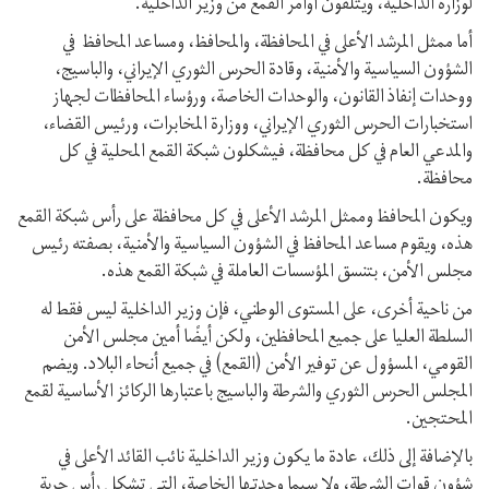
لوزارة الداخلية، ويتلقون أوامر القمع من وزير الداخلية.
أما ممثل المرشد الأعلى في المحافظة، والمحافظ، ومساعد المحافظ في
الشؤون السياسية والأمنية، وقادة الحرس الثوري الإيراني، والباسيج،
ووحدات إنفاذ القانون، والوحدات الخاصة، ورؤساء المحافظات لجهاز
استخبارات الحرس الثوري الإيراني، ووزارة المخابرات، ورئيس القضاء،
والمدعي العام في كل محافظة، فيشكلون شبكة القمع المحلية في كل
محافظة.
ويكون المحافظ وممثل المرشد الأعلى في كل محافظة على رأس شبكة القمع
هذه، ويقوم مساعد المحافظ في الشؤون السياسية والأمنية، بصفته رئيس
مجلس الأمن، بتنسق المؤسسات العاملة في شبكة القمع هذه.
من ناحية أخرى، على المستوى الوطني، فإن وزير الداخلية ليس فقط له
السلطة العليا على جميع المحافظين، ولكن أيضًا أمين مجلس الأمن
القومي، المسؤول عن توفير الأمن (القمع) في جميع أنحاء البلاد. ويضم
المجلس الحرس الثوري والشرطة والباسيج باعتبارها الركائز الأساسية لقمع
المحتجين.
بالإضافة إلى ذلك، عادة ما يكون وزير الداخلية نائب القائد الأعلى في
شؤون قوات الشرطة، ولا سيما وحدتها الخاصة، التي تشكل رأس حربة