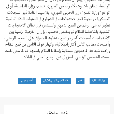
بمثل هذا السجل، يبدو أن النظام قرر الآن أن خطر تكرار الاحتجاجات
الواسعة النطاق بات وشيكًا، وأنه من الضروري تسليم وزارة الداخلية، أو في
الواقع "وزارة القمع" ، إلى الحرس الثوري، ولا سيما القادة ذوو السجلات
العسكرية، وتجربة قمع الاحتجاجات في الشوارع في السنوات الـ 12 الماضية
تظهر أنه على الرغم من القمع الدموي والمستمر، فإن نطاق الاحتجاجات
الشعبية والمناهضة للنظام لم يتقلص فحسب، بل إن الفجوة الزمنية بين
الاحتجاجات أصبحت أقصر، واتسع انتشارها الجغرافي على الصعيد الوطني،
وأصبحت مطالب الناس أكثر راديكالية، وانهار خوف الناس من قمع النظام،
وزادت شجاعة المحتجين للمطالبة بإسقاط النظام واستهداف خامنئي نفسه
بصفته الشخص الرئيسي المسؤول عن الوضع الحالي في البلاد.
وزارة الداخلية
قمع
قائد الحري الثوري الإيراني
أحمد وحيدي