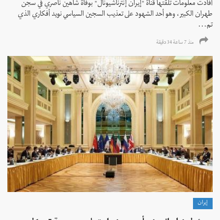
أفادت معلومات تلقتها قناة "إيران إنترناشيونال" بوفاة شاهين ناصري في سجن
طهران الكبير، وهو أحد الشهود على تعذيب السجين السياسي نويد أفكاري الذي
تم...
منذ 7 ساعة 34 دقیقة
إيران