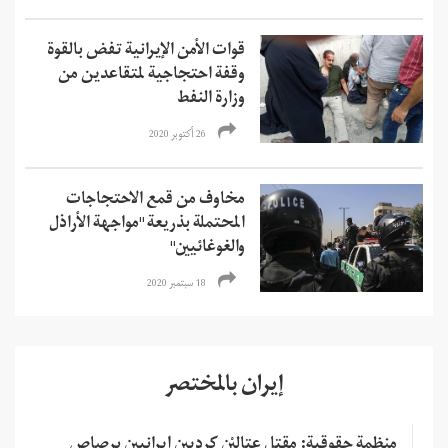
قوات الأمن الإيرانية تفض بالقوة
وقفة احتجاجية لمتقاعدين من
وزارة النفط
26 أكتوبر 2020
مخاوف من قمع الاحتجاجات
المحتملة بذريعة "مواجهة الأراذل
والغوغائيين"
18 سبتمبر 2020
إيران بالمختصر
منظمة حقوقية: مقتل عتاليْن كرديين إيرانيين برصاص