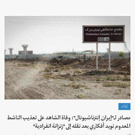
إيران
مصادر لـ"إيران إنترناشيونال": وفاة الشاهد على تعذيب الناشط
المعدوم نويد أفكاري بعد نقله إلى "زنزانة انفرادية"