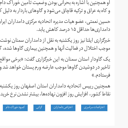
او همچنین با اشاره به بحرانی بودن وضعیت تامین خوراک دام گف
و کاه به عراق و ترکیه قاچاق می‌شود و گاوهای باردار به دلیل
حسین نعمتی، عضو هیات مدیره اتحادیه مرکزی دامداران ایران 
دامداری‌ها حداقل ۱۵ درصد کاهش یابد.
خبرگزاری ایلنا نیز روز یکشنبه به نقل از دامداران سمنان نوش
موجب اختلال در فعالیت آنها و همچنین بیماری گاوها شده، گاو
یک گاودار استان سمنان به این خبرگزاری گفت: «برخی مواقع
تاخیر در دوشیدن گاوها موجب عارضه ورم پستان خواهد شد و به
فرستادم.»
همچنین رییس اتحادیه دامداران استان اصفهان روز یکشنبه 
نقاط کشور، افزایش روز افزون نهاده‌ها، بیشتر نشدن نرخ خرید 
اعتراضات سراسری
اعتراض دامداران
گرانی
کمبود خوراک دام