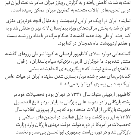
نفت به شدت کاهش یافته و به گزارش رویترز میزان صادرات نفت ایران نیز
در پی تحریم‌های ایالات متحده به کمترین میزان ممکن رسیده است.
نماینده ایران در اوپک در اوایل اردیبهشت و به دنبال آنچه خونریزی مغزی
عنوان شد به بخش مراقبت‌های ویژه بیمارستان لاله تهران منتقل شد و به
کما رفت. او طی چند هفته گذشته تا هنگام مرگ در بامداد روز شنبه بیست
و هفتم اردیبهشت ماه همچنان در کما بود.
گمانه‌هایی درباره ابتلای کاظم‌پور اردبیلی به کرونا نیز طی روزهای گذشته
منتشر شده بود اما خبرگزاری فارس، نزدیکبه سپاه پاسداران، از قول
مقام‌خهای مطلع نوشت که «پیگیری‌های انجام شده بعضی
گمانه‌زنی‌های مطرح شده درباره بستری شدن نماینده ایران در هیات عامل
اوپک به دلیل بیماری کرونا را رد می‌کند.»
کاظم‌پور اردبیلی متولد سال ۱۳۳۱ در تهران بود و تحصیلات خود در
رشته بازرگانی را در مدرسه عالی بازرگانی به پایان برد و فارغ التحصیل
مدیریت بازرگانی از ایالات متحده بود که پس از پیروزی انقلاب سال
۱۳۵۷ به ایران بازگشت و به دلیل فعالیت در انجمن‌های اسلامی و
تحصیلات در آمریکا در دوره دولت موقت مهدی بازرگان وارد وزارت
بازرگانی شد و در دوره ریاست جمهوری ابوالحسن بنی‌صدر و نخست