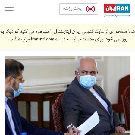
Skip
oggle
پخش زنده
to
ation
main
content
شما صفحه ای از سایت قدیمی ایران اینترنشنال را مشاهده می کنید که دیگر به
روز نمی شود. برای مشاهده سایت جدید به
iranintl.com
مراجعه کنید.
whatsapp_image_2020-
09-
14_at_1.‎59.‎35_am.jpeg