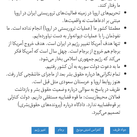
ما رفتار کنند.
تحریم‌های اروپا در زمینه فعالیت‌های تروریستی ایران در اروپا
مبتنی بر ادعاهاست نه واقعیت‌ها.
مطمئنا کشور ما (عملیات تروریستی در اروپا) انجام نداده است. ما
نفوذمان را با عملیات دیوانه‌وار به دست نیاورده‌ایم.
تنها هدف آمریکا تغییر رژیم در ایران است. هدف خروج آمریکا از
برجام هم خروج از برجام است. چهل سال است که آمریکا فکر
می‌کند که رژیم جمهوری اسلامی بخار می‌شود.
ما به دعوت دولت سوریه به آن کشور رفتیم.
تمام نگرانی‌ها درباره حقوق بشر بعد از ماجرای خاشقچی کنار رفت.
هنوز روابط اروپا و عربستان سعودی مثل قبل است.
ظریف در پاسخ به سوالی درباره وضعیت حقوق بشر و بازداشت
فعالان محیط‌زیست: ما قوه قضاییه مستقلی داریم. دولت کنترلی
بر قوه‌قضاییه ندارد. دادگاه درباره (‌پرونده‌های حقوق‌بشری)
تصمیم می‌گیرد.
جواد ظریف
کنفرانس امنیتی مونیخ
برجام
تغییر رژیم