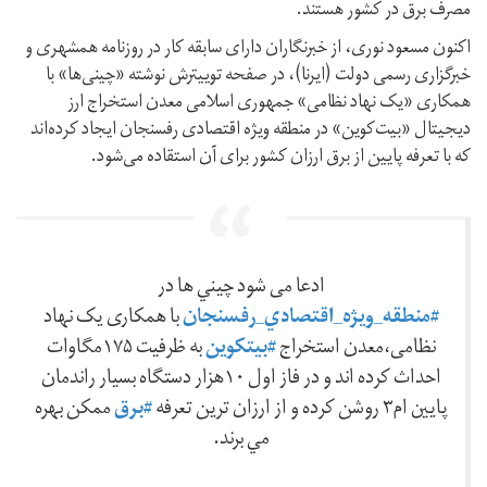
مصرف برق در کشور هستند.
اکنون مسعود نوری،‌ از خبرنگاران دارای سابقه کار در روزنامه همشهری و
خبرگزاری رسمی دولت (ایرنا)،‌ در صفحه توییترش نوشته «چینی‌ها» با
همکاری «یک نهاد نظامی» جمهوری اسلامی معدن استخراج ارز
دیجیتال «بیت‌کوین» در منطقه ویژه اقتصادی رفسنجان ایجاد کرده‌اند
که با تعرفه پایین از برق ارزان کشور برای آن استقاده می‌شود.
ادعا می شود چيني ها در
#منطقه_ويژه_اقتصادي_رفسنجان
با همکاری یک نهاد
#بيتکوين
نظامی،معدن استخراج
به ظرفيت ۱۷۵مگاوات
احداث کرده اند و در فاز اول ۱۰هزار دستگاه بسيار راندمان
#برق
پايين ام۳ روشن کرده و از ارزان ترين تعرفه
ممکن بهره
مي برند.