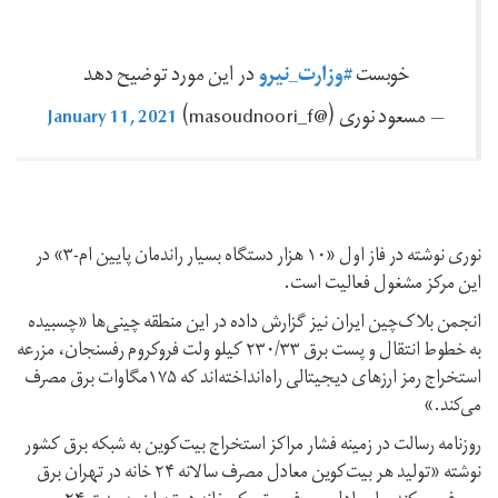
#وزارت_نیرو
خوبست
در این مورد توضیح دهد
January 11, 2021
— مسعود نوری (@masoudnoori_f)
نوری نوشته در فاز اول «۱۰ هزار دستگاه بسیار راندمان پایین ام-۳» در
این مرکز مشغول فعالیت است.
انجمن بلاک‌چین ایران نیز گزارش داده در این منطقه چینی‌ها «چسبیده
به خطوط انتقال و پست برق ۲۳۰/۳۳ کیلو ولت فروکروم رفسنجان، مزرعه
استخراج رمز ارزهای دیجیتالی راه‌انداخته‌اند که ۱۷۵مگاوات برق مصرف
می‌کند.»
روزنامه رسالت در زمینه فشار مراکز استخراج بیت‌کوین به شبکه برق کشور
نوشته «تولید هر بیت‌کوین معادل مصرف سالانه ۲۴ خانه در تهران برق