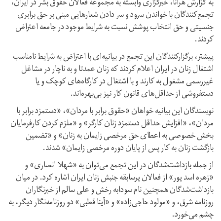
به گزارش هرانا، خبرگزاری وابسته به مجموعه فعالان حقوق بشر در ایران،
تجمع‌کنندگان با خواندن سرود و سر دادن شعارهایی مبنی بر حق برابری
جنسیتی و حق انتخاب پوشش نسبت به شرایط موجود در جامعه اعتراض
کردند.
پیشتر، برگزارکنندگان این تجمع در بیانیه‌ای با اعتراض به شرایط نامناسب
اشتغال زنان در ایران اعلام کردند که زنان عمدتا و به ناچار در مشاغل
غیررسمی مشغول به کارند و با اشتغال در کارگاه‌های کوچک و یا
دستفروشی از حداقل‌های قانون کار نیز بی‌بهره‌اند.
نویسندگان این بیانیه خواهان «حقوق برابر با مردان»، «دستمزد برابر با
مردان»، «افزایش حداقل دستمزد زنان کارگر» و «ملزم کردن کارفرمایان
بخش خصوصی به اعطای حق مرخصی زایمان به زنان» و «تضمین
بازگشت زنان به کار پس از پایان دوره مرخصی زایمان» شدند.
از جمله بازداشت‌شدگان در این تجمع می‌توان به «شهلا انصاری» و
«زهره اسد پور» از فعالان پرسابقه جنبش زنان ایران اشاره کرد. در میان
بازداشت‌شدگان همچنین نام سودابه رخش و علی سالم از خبرنگاران
روزنامه شرق، و «مولود حاجی‌زاده» و «آینا قطبی» دو روزنامه‌نگار دیگر، به
چشم می‌خورد.