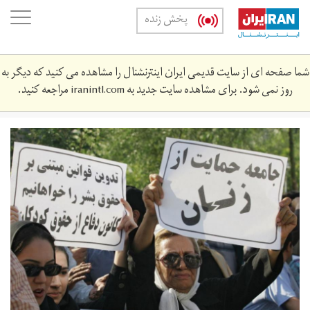
Skip
oggle
پخش زنده
to
ation
main
content
شما صفحه ای از سایت قدیمی ایران اینترنشنال را مشاهده می کنید که دیگر به
روز نمی شود. برای مشاهده سایت جدید به
iranintl.com
مراجعه کنید.
8ef9ffcc-
7397-
4742-
afab-
94a7304000b1_w1200_r1_s.jpg