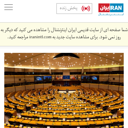
Skip
oggle
پخش زنده
to
ation
main
content
شما صفحه ای از سایت قدیمی ایران اینترنشنال را مشاهده می کنید که دیگر به
روز نمی شود. برای مشاهده سایت جدید به
iranintl.com
مراجعه کنید.
rsz_1rsz_12020-
11-
47_mt1hnslcs0001snnq3_rtrmadp_3_hans-
lucas.jpg