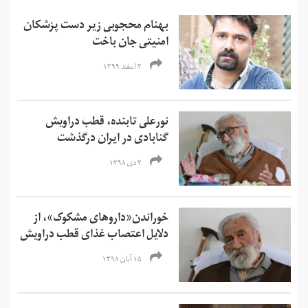
بهنام محجوبی زیر دست پزشکان
امنیتی جان باخت
۳ اسفند ۱۳۹۹
نورعلی تابنده، قطب دراویش
گنابادی در ایران درگذشت
۳ دی ۱۳۹۸
خوراندن«داروهای مشکوک»، از
دلایل اعتصاب غذای قطب دراویش
۱۵ آبان ۱۳۹۸