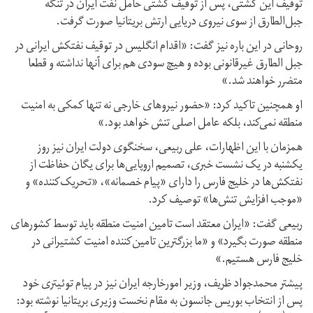
توقیف این کشتی، پس از توقیف کشتی حامل نفت ایران در تنگه
جبل‌الطارق از سوی نیروی دریایی ارتش بریتانیا صورت گرفت.
روحانی در این باره نیز گفت: «اقدام انگلیس در توقیف نفتکش ایرانی در
جبل الطارق غیرقانونی بوده و هیچ سودی هم برای آنها نداشته و قطعا
متضرر خواهند شد.»
او همچنین تاکید کرد: «حضور نیروهای خارجی نه تنها کمکی به امنیت
منطقه نمی‌کند، بلکه عامل اصلی تنش خواهد بود.»
همزمان با این اظهارات، علی ربیعی، سخنگوی دولت ایران نیز روز
یکشنبه در یک نشست خبری، تصمیم اروپایی‌ها برای یگان حفاظت از
نفتکش‌ها در خلیج فارس را دارای «پیام خصمانه»، «تحریک‌کننده» و
«موجب افزایش تنش‌ها» توصیف کرد.
ربیعی گفت: «ایران معتقد است تامین امنیت منطقه باید توسط کشورهای
منطقه صورت بگیرد» و «ما بزرگترین تامین‌کننده امنیت کشتیرانی در
خلیج فارس هستیم.»
پیشتر محمدجواد ظریف، وزیر امورخارجه ایران نیز در پیام توئیتری خود
پس از انتخاب بوریس جانسون به مقام نخست وزیری بریتانیا نوشته بود: