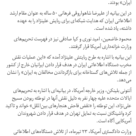
ایران» بودند.
در این بیانیه از علیرضا شاهواروقی فرهانی ۵۰ ساله به عنوان مقام ارشد
اطلاعاتی ایران که هدایت شبکه‌‌ای برای ربایش علینژاد را به عهده
داشته، یاد شده است.
محمود خاضعین، امید نوری و کیا صادقی نیز در فهرست تحریم‌های
وزارت خزانه‌داری آمریکا قرار گرفتند.
این بیانیه با اشاره به طرح ربایتش علینژاد آمده که «این عملیات نقش
مخرب دستگاه اطلاعاتی ایران در هدف قرار دادن ایرانیان خارج از کشور
از جمله تلاش‌های گستاخانه برای بازگرداندن مخالفان به ایران» را نشان
می‌دهد.
آنتونی بلینکن، وزیر خارجه آمریکا، در بیانیه‌ای با اشاره به تحریم‌های
ایالات متحده علیه چهار نفر به دلیل نقش آنها در توطئه ربودن مسیح
علی‌نژاد، این توطئه را «نقض فاحش هنجارهای بین‌الملل» خواند و تاکید
کرد واشینگتن نسبت به تمایل تهران در هدف قرار دادن شهروندان
آمریکایی آگاه است.
وزارت دادگستری آمریکا، ۲۳ تیرماه، از تلاش دستگاه‌های اطلاعاتی