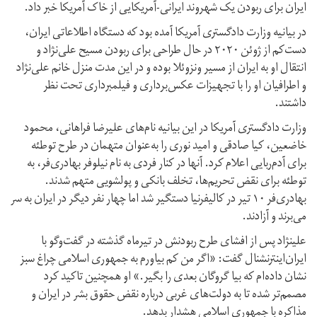
ایران برای ربودن یک شهروند ایرانی-آمریکایی از خاک آمریکا خبر داد.
در بیانیه وزارت دادگستری آمریکا آمده بود که دستگاه اطلاعاتی ایران،
دست‌کم از ژوئن ۲۰۲۰ در حال طراحی برای ربودن مسیح علی‌نژاد و
انتقال او به ایران از مسیر ونزوئلا بوده و در این مدت منزل خانم علی‌نژاد
و اطرافیان او را با تجهیزات عکس‌برداری و فیلمبرداری تحت نظر
داشتند.
وزارت دادگستری آمریکا در این بیانیه نام‌های علیرضا فراهانی، محمود
خاضعین، کیا صادقی و امید نوری را به‌عنوان متهمان در طرح توطئه
برای آدم‌ربایی اعلام کرد. آنها در کنار فردی به نام نیلوفر بهادری‌فر، به
توطئه برای نقض تحریم‌ها، تخلف بانکی و پولشویی متهم شدند.
بهادری‌فر ۱۰ تیر در کالیفرنیا دستگیر شد اما چهار نفر دیگر در ایران به سر
می‌برند و آزادند.
علینژاد پس از افشای طرح ربودنش در تیرماه گذشته در گفت‌وگو با
ایران‌اینترنشنال گفت: «اگر من کم بیاورم به جمهوری اسلامی چراغ سبز
نشان داده‌ام که بیا گروگان بعدی را بگیر.» او همچنین تاکید کرد
مصمم‌تر شده تا به دولت‌های غربی درباره نقض حقوق بشر در ایران و
مذاکره با جمهوری اسلامی هشدار بدهد.