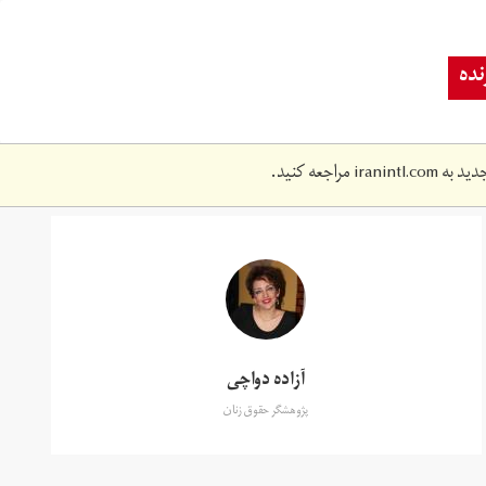
ده
دید به
iranintl.com
مراجعه کنید.
آزاده دواچی
پژوهشگر حقوق زنان