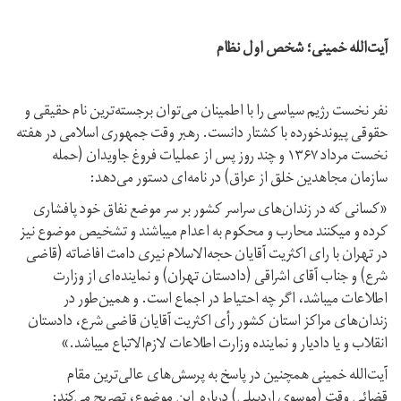
آیت‌الله خمینی؛ شخص اول نظام
نفر نخست رژیم سیاسی را با اطمینان می‌توان برجسته‌ترین نام حقیقی و
حقوقی پیوندخورده با کشتار دانست. رهبر وقت جمهوری اسلامی در هفته
نخست مرداد ۱۳۶۷ و چند روز پس از عملیات فروغ جاویدان (حمله
سازمان مجاهدین خلق از عراق) در نامه‌ای دستور می‌دهد:
«كسانی كه در زندان‌های سراسر كشور بر سر موضع نفاق خود پافشاری
كرده و می‎كنند محارب و محكوم به اعدام می‎باشند و تشخیص موضوع نیز
در تهران با رای اكثریت آقایان حجه‌الاسلام نیری دامت افاضاته (قاضی
شرع) و جناب آقای اشراقی (دادستان تهران) و نماینده‌ای از وزارت
اطلاعات می‎باشد، اگر چه احتیاط در اجماع است. و همین‌طور در
زندان‌های مراكز استان كشور رأی اكثریت آقایان قاضی شرع، دادستان
انقلاب و یا دادیار و نماینده وزارت اطلاعات لازم‌الاتباع می‎باشد.»
آیت‌الله خمینی همچنین در پاسخ به پرسش‌های عالی‌ترین مقام
قضائی وقت (موسوی اردبیلی) درباره این موضوع، تصریح می‌کند: