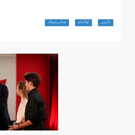
بلاروس
لوکاشنکو
توماس پتریچک