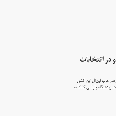
 در انتخابات
رهبر حزب لیبرال این کشور
ود‌هنگام پارلمانی کانادا به