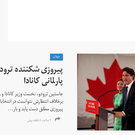
جهان
پیروزی شکننده ترودو
پارلمانی کانادا
جاستین ترودو، نخست وزیر کانادا و 
برخلاف انتظارش نتوانست در انتخابات ز
پیروزی مطلق دست یابد و بار...
۴ ساعت ۸ دقیقه پیش