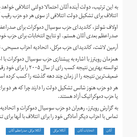
به این ترتیب، دولت آینده آلمان احتمالا دولتی ائتلافی خواهد ب
ائتلاف برای تشکیل دولت ائتلافی از سوی هر دو حزب رقیب آ
اولاف شولتز، کاندیدای حزب سوسیال دموکرات برای صدراعظم
صدراعظم بعدی آلمان هستم. او نتایج انتخابات برای حزب خو
آرمین لاشت، کاندیدای حزب مرکل، اتحادیه احزاب مسیحی، نی
همزمان رویترز با اشاره به پیشتازی حزب سوسیال دموکرات با ا
توانسته بهترین نتیجه کس
ضعیف‌ترین نتیجه را از زمان چند دهه گذشته را کسب کرده اس
هر دو حزب هنوز شانس تشکیل دولت را دارند چرا که هر دو برای
یا حزب دموکراتیک آزاد هستند.
به گزارش رویترز، رهبران دو حزب سوسیال دموکرات و اتحادی
تماس با احزاب دیگر آمادگی خود را برای ائتلاف با آنها برای ت
آلمان
انتخابات آلمان
آنگلا مرکل
آنگلا مرکل، صدراعظم آلمان