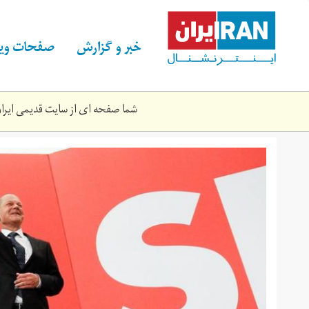
Skip
to
main
خبر و گزارش
صفحات ویژ
content
شما صفحه ای از سایت قدیمی ایران 
g-
6366366565.jpg