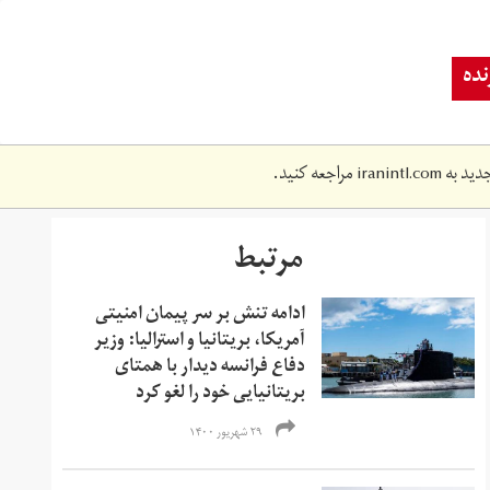
ده
دید به
iranintl.com
مراجعه کنید.
مرتبط
ادامه تنش بر سر پیمان امنیتی
آمریکا، بریتانیا و استرالیا: وزیر
دفاع فرانسه دیدار با همتای
بریتانیایی‌ خود را لغو کرد
۲۹ شهریور ۱۴۰۰