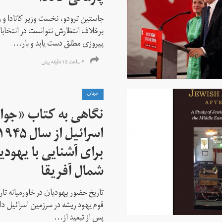
جاستین ترودو، نخست وزیر کانادا و 
برخلاف انتظارش نتوانست در انتخابات ز
پیروزی مطلق دست یابد و بار...
۴ ساعت ۱۵ دقیقه پیش
جهان
نگاهی به کتاب «جوا
برای آشنایی با یهودیا
شمال آفریقا
تاریخ حضور یهودیان در خاورمیانه تا
قوم یهود ریشه در سرزمین اسرائیل دا
پس از تبعید از...