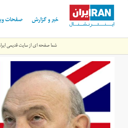
Skip
to
main
خبر و گزارش
صفحات ویژ
content
شما صفحه ای از سایت قدیمی ایران 
sir-
stuart-
peach2.jpg